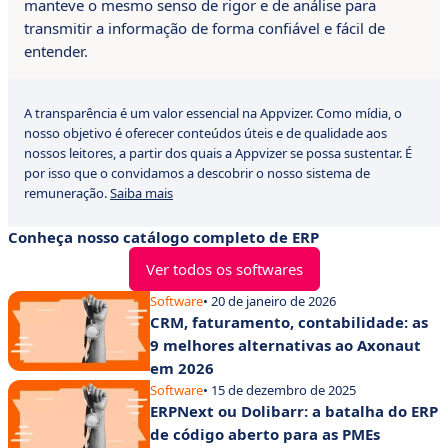
manteve o mesmo senso de rigor e de análise para
transmitir a informação de forma confiável e fácil de
entender.
A transparência é um valor essencial na Appvizer. Como mídia, o
nosso objetivo é oferecer conteúdos úteis e de qualidade aos
nossos leitores, a partir dos quais a Appvizer se possa sustentar. É
por isso que o convidamos a descobrir o nosso sistema de
remuneração.
Saiba mais
Conheça nosso catálogo completo de ERP
Ver todos os softwares
Software
• 20 de janeiro de 2026
CRM, faturamento, contabilidade: as
9 melhores alternativas ao Axonaut
em 2026
Software
• 15 de dezembro de 2025
ERPNext ou Dolibarr: a batalha do ERP
de código aberto para as PMEs