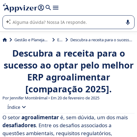
de nossa IA (várias linhas com
shift + enter
).
A IA do Appvizer o orienta no uso ou na seleção de software
SaaS para sua empresa.
Gestão e Planejamento
ERP
Descubra a receita para o sucesso ao optar pelo melhor ERP agroalimentar [comparação 2025].
Descubra a receita para o
sucesso ao optar pelo melhor
ERP agroalimentar
[comparação 2025].
Por
Jennifer Montérémal
• Em 20 de fevereiro de 2025
Índice
O setor
agroalimentar
é, sem dúvida, um dos mais
• Tabela de comparação das 10 melhores soluções de
desafiadores
. Entre os desafios associados a
ERP agroalimentar
questões ambientais, requisitos regulatórios,