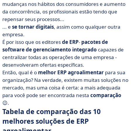
• Akanea Konnect'Agro IAA
mudanças nos hábitos dos consumidores e aumento
da concorrência, os profissionais estão tendo que
• Aptean
repensar seus processos...
• Archipelia
... e
se tornar digitais
, assim como qualquer outra
• Sistema CSB
empresa.
• Divalto
É por isso que os editores
de ERP
-
pacotes de
• Hello Harel
software de gerenciamento integrado
capazes de
centralizar todas as operações de uma empresa -
• Infor M3
desenvolveram ofertas específicas.
• Gerenciamento de produção do Sage 100
Então, qual é o
melhor ERP agroalimentar
para sua
• TRADE.EASY
organização? Na verdade, existem muitas soluções no
• VIF Software
mercado, mas uma coisa é certa: a mais adequada
• O que é um ERP agroalimentar?
para você pode ser encontrada nesta
comparação
• Qual é a utilidade de um ERP para o setor
😉.
agroalimentar?
Tabela de comparação das 10
• Que critérios de seleção você deve considerar ao
melhores soluções de ERP
escolher o seu ERP agroalimentar?
agroalimentar