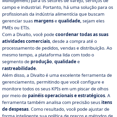
Management
) para os setores de varejo, serviços de
campo e industrial. Portanto, há uma solução para os
profissionais da indústria alimentícia que buscam
gerenciar suas
margens
e
qualidade,
sejam eles
PMEs ou ETIs.
Com a Divalto, você pode
coordenar todas as suas
atividades comerciais
, desde a compra até o
processamento de pedidos, vendas e distribuição. Ao
mesmo tempo, a plataforma lida com todo o
segmento de
produção
,
qualidade
e
rastreabilidade
.
Além disso, a Divalto é uma excelente ferramenta de
gerenciamento, permitindo que você configure e
monitore todos os seus KPIs em um piscar de olhos
por meio de
painéis operacionais e estratégicos
. A
ferramenta também analisa com precisão seus
itens
de despesas
. Como resultado, você pode ajustar de
forma inteligente sua política de preços e métodos de