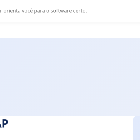
u na seleção de software SaaS para sua empresa.
AP