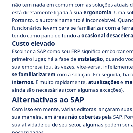
não tem nada em comum com as soluções atuais 
está diretamente ligada à sua
ergonomia
. Uma so
Portanto, o autotreinamento é inconcebível. Quand
funcionários levam para se familiarizar
com a
ferra
tendo como pano de fundo a
ocasional desaceler
Custo elevado
Escolher a SAP como seu ERP significa embarcar 
primeiro lugar, há a fase de
instalação
, quando vo
sua empresa (ou, às vezes, vice-versa, infelizment
se familiarizarem
com a solução. Em seguida, há 
internos
. E muito rapidamente,
atualizações
e
ma
ainda são necessárias (com algumas exceções).
Alternativas ao SAP
Com isso em mente, várias editoras lançaram suas 
sua maneira, em áreas
não
cobertas
pela SAP. Por
sua atividade ou de seu setor, algumas podem ser
necessidades.