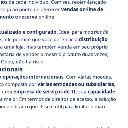
ios
de cada indivíduo. Com seu recém-lançado
 chega ao ponto de oferecer
vendas on-line de
ento e reserva
on-line.
tualizado e configurado
. Ideal para
modelos de
, ele permite que você gerencie a
distribuição
a uma loja, mas também venda em seu próprio
staria de vender o mesmo produto duas vezes,
 Odoo, não há risco!
acionais
ra
operações internacionais
. Com várias moedas,
ica composta por
várias entidades ou subsidiárias
,
 é uma
empresa de serviços de TI
, sua
capacidade
 maior. Em termos de direitos de acesso, a solução
e editar o quê. Isso é útil para limitar o mau