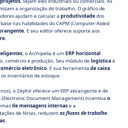
 projetos
, sejam eles industriais ou comerciais. As
mizam a organização do trabalho. O gráfico de
cadores ajudam a calcular a
produtividade
dos
m base nas habilidades do CAPM (Computer-Aided
brangente
. E seu editor oferece suporte aos
re
.
teligentes
, o Archipelia é um
ERP horizontal
jo
, comércio e produção. Seu módulo de
logística
é
comércio eletrônico
. E sua ferramenta
de caixa
 os inventários de estoque.
os), o Zéphir oferece um ERP abrangente e de
M
(Electronic Document Management) incentiva
o
temas
de mensagens internas
e a
citações de férias, reduzem
os fluxos de trabalho
as
.