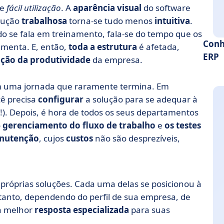
de
fácil utilização
. A
aparência visual
do software
lução
trabalhosa
torna-se tudo menos
intuitiva
.
o se fala em treinamento, fala-se do tempo que os
Conh
menta. E, então,
toda a estrutura
é afetada,
ERP
ação da produtividade
da empresa.
em uma jornada que raramente termina. Em
cê precisa
configurar
a solução para se adequar à
e!). Depois, é hora de todos os seus departamentos
o
gerenciamento do fluxo de trabalho
e
os testes
nutenção
, cujos
custos
não são desprezíveis,
próprias soluções. Cada uma delas se posicionou à
tanto, dependendo do perfil de sua empresa, de
 a melhor
resposta especializada
para suas