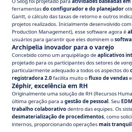
O Silog foi projetado para
atividades baseadas em
ferramentas
do configurador e do planejador
oti
Gantt, o cálculo das taxas de retorno e outros indi
projetos realizados. Inicialmente desenvolvido co
Production Management), esse software agora é
a
usuários para garantir que eles dominem o
softwa
Archipelia inovador para o varejo
Concebido como um arquipélago de
aplicativos in
projetado para os participantes dos setores de
vare
particularmente adequado a todos os aspectos do
registradora 2.0
facilita muito o
fluxo de vendas
e
Zéphir, excelência em RH
Originalmente uma solução de RH (Recursos Human
última geração para a
gestão de pessoal
. Seu
ED
trabalho colaborativo
dentro das equipes. Os sis
desmaterialização de procedimentos
, como soli
internos, proporcionando operações
mais tranquil