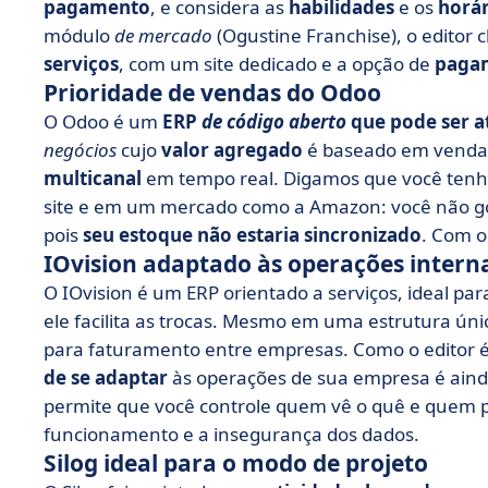
pagamento
, e considera as
habilidades
e os
horár
módulo
de mercado
(Ogustine Franchise), o editor
serviços
, com um site dedicado e a opção de
pagam
Prioridade de vendas do Odoo
O Odoo é um
ERP
de código aberto
que pode ser a
negócios
cujo
valor agregado
é baseado em vendas
multicanal
em tempo real. Digamos que você tenh
site e em um mercado como a Amazon: você não go
pois
seu estoque não estaria sincronizado
. Com o
IOvision adaptado às operações intern
O IOvision é um ERP orientado a serviços, ideal pa
ele facilita as trocas. Mesmo em uma estrutura ún
para faturamento entre empresas. Como o editor
de se adaptar
às operações de sua empresa é ainda
permite que você controle quem vê o quê e quem pod
funcionamento e a insegurança dos dados.
Silog ideal para o modo de projeto