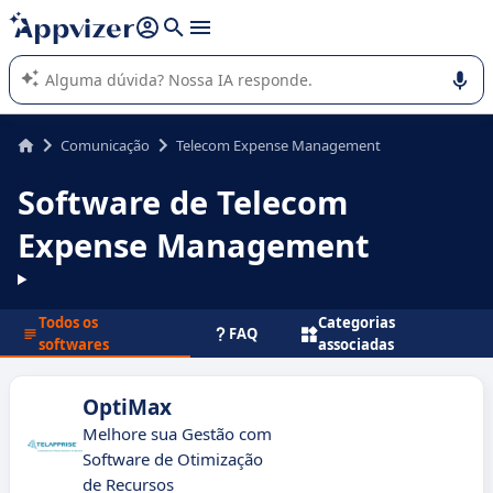
de nossa IA (várias linhas com
shift + enter
).
A IA do Appvizer o orienta no uso ou na seleção de software
SaaS para sua empresa.
Comunicação
Telecom Expense Management
Software de Telecom
Expense Management
Todos os
Categorias
FAQ
softwares
associadas
OptiMax
Melhore sua Gestão com
Software de Otimização
de Recursos