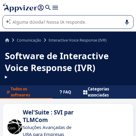
de nossa IA (várias linhas com
shift + enter
).
A IA do Appvizer o orienta no uso ou na seleção de software
SaaS para sua empresa.
Comunicação
Interactive Voice Response (IVR)
Software de Interactive
Voice Response (IVR)
Todos os
Categorias
FAQ
softwares
associadas
Wel'Suite : SVI par
TLMCom
Soluções Avançadas de
URA para Empresas