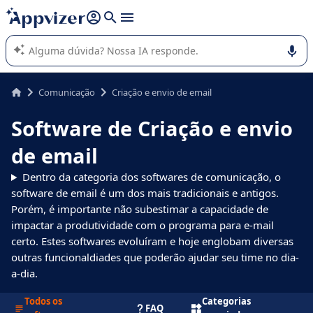
de nossa IA (várias linhas com
shift + enter
).
A IA do Appvizer o orienta no uso ou na seleção de software
SaaS para sua empresa.
Comunicação
Criação e envio de email
Software de Criação e envio
de email
Dentro da categoria dos softwares de comunicação, o
software de email é um dos mais tradicionais e antigos.
Porém, é importante não subestimar a capacidade de
impactar a produtividade com o programa para e-mail
certo. Estes softwares evoluíram e hoje englobam diversas
outras funcionaldiades que poderão ajudar seu time no dia-
a-dia.
Todos os
Categorias
FAQ