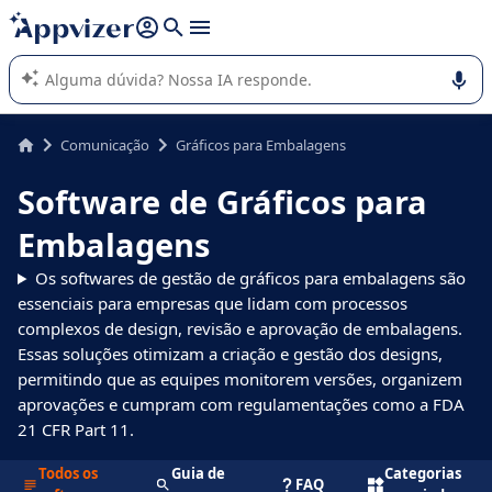
de nossa IA (várias linhas com
shift + enter
).
A IA do Appvizer o orienta no uso ou na seleção de software
SaaS para sua empresa.
Comunicação
Gráficos para Embalagens
Software de Gráficos para
Embalagens
Os softwares de gestão de gráficos para embalagens são
essenciais para empresas que lidam com processos
complexos de design, revisão e aprovação de embalagens.
Essas soluções otimizam a criação e gestão dos designs,
permitindo que as equipes monitorem versões, organizem
aprovações e cumpram com regulamentações como a FDA
21 CFR Part 11.
Todos os
Guia de
Categorias
FAQ