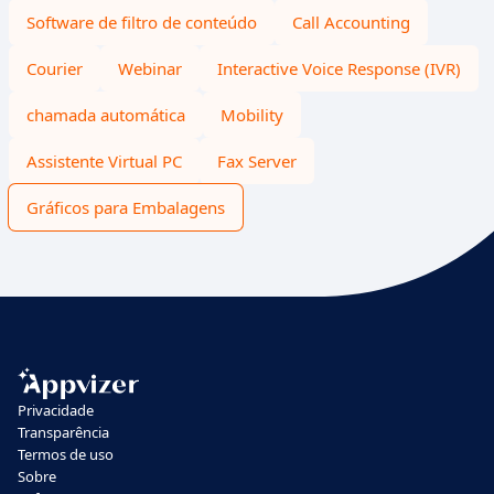
Software de filtro de conteúdo
Call Accounting
Courier
Webinar
Interactive Voice Response (IVR)
chamada automática
Mobility
Assistente Virtual PC
Fax Server
Gráficos para Embalagens
Privacidade
Transparência
Termos de uso
Sobre