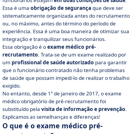
funcionários estejam
em boas condições de saúde
.
• O check-up médico ou VIP é obrigatório: nós lhe
Essa é uma
obrigação de segurança
que deve ser
contamos tudo
sistematicamente organizada antes do recrutamento
ou, no máximo, antes do término do período de
• Exceções à obrigação de se submeter a um exame
médico
experiência. Essa é uma boa maneira de otimizar sua
integração e tranquilizar seus funcionários.
Essa obrigação é o
exame médico pré-
recrutamento
. Trata-se de um exame realizado por
um
profissional de saúde autorizado
para garantir
que o funcionário contratado não tenha problemas
de saúde que possam impedi-lo de realizar o trabalho
exigido.
No entanto, desde 1º de janeiro de 2017, o exame
médico obrigatório de pré-recrutamento foi
substituído pela
visita de informação e prevenção
.
Explicamos as semelhanças e diferenças!
O que é o exame médico pré-