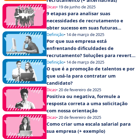
recrutamento (+ alternativas)
Dicas
• 19 de junho de 2025
9 etapas para analisar suas
necessidades de recrutamento e
obter sucesso em suas futuras
contratações!
Definição
• 14 de março de 2025
Por que sua empresa está
enfrentando dificuldades de
recrutamento? Soluções para reverter
a tendência
Definição
• 14 de março de 2025
O que é a promoção de talentos e por
que usá-la para contratar um
candidato?
Dicas
• 20 de fevereiro de 2025
Positiva ou negativa, formule a
resposta correta a uma solicitação
com nossa orientação
Dicas
• 20 de fevereiro de 2025
Como criar uma escala salarial para
sua empresa (+ exemplo)