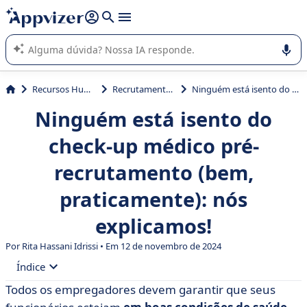
de nossa IA (várias linhas com
shift + enter
).
A IA do Appvizer o orienta no uso ou na seleção de software
SaaS para sua empresa.
Recursos Humanos (RH)
Recrutamento e Seleção
Ninguém está isento do check-up médico pré-recrutamento (bem, praticamente): nós explicamos!
Ninguém está isento do
check-up médico pré-
recrutamento (bem,
praticamente): nós
explicamos!
Por Rita Hassani Idrissi • Em 12 de novembro de 2024
Índice
Todos os empregadores devem garantir que seus
• O que é o exame médico pré-recrutamento?