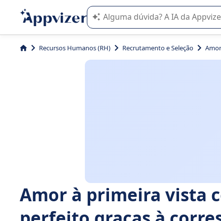
A IA do Appvizer o orienta no uso o
Recursos Humanos (RH)
Recrutamento e Seleção
Amor 
Amor à primeira vista 
perfeito graças à corr