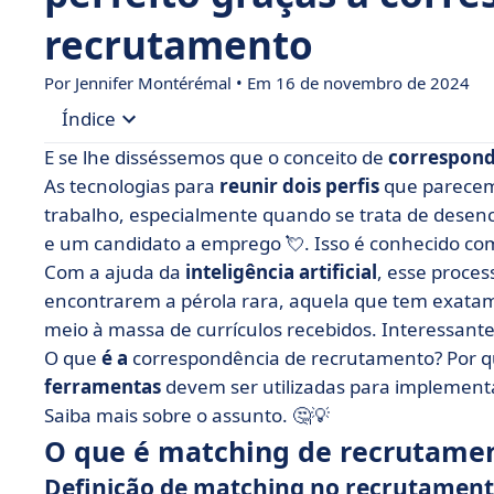
recrutamento
Por
Jennifer Montérémal
• Em 16 de novembro de 2024
Índice
E se lhe disséssemos que o conceito de
correspond
• O que é matching de recrutamento?
As tecnologias para
reunir dois perfis
que parecem
trabalho, especialmente quando se trata de desen
• Qual é o objetivo da correspondência de curríc
e um candidato a emprego 💘. Isso é conhecido c
• Os limites da correspondência no recrutament
Com a ajuda da
inteligência artificial
, esse proces
• Como fazer uma correspondência eficaz com 
encontrarem a pérola rara, aquela que tem exata
meio à massa de currículos recebidos. Interessante
• Ferramentas de correspondência de recrutam
O que
é a
correspondência de recrutamento? Por q
• O que podemos aprender com a correspondên
ferramentas
devem ser utilizadas para implementá
Saiba mais sobre o assunto. 🤔💡
O que é matching de recrutame
Definição de matching no recrutamen