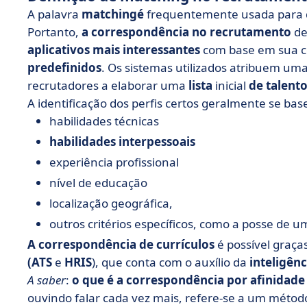
A palavra
matching
é
frequentemente usada para
Portanto,
a correspondência no recrutamento
de
aplicativos mais interessantes
com base em sua 
predefinidos
. Os sistemas utilizados atribuem um
recrutadores a elaborar uma
lista
inicial
de talent
A identificação dos perfis certos geralmente se ba
habilidades técnicas
habilidades interpessoais
experiência profissional
nível de educação
localização geográfica,
outros critérios específicos, como a posse de 
A correspondência de currículos
é possível graça
(ATS
e
HRIS
), que conta com o auxílio da
inteligênci
A saber
:
o que é a correspondência por afinidad
ouvindo falar cada vez mais, refere-se a um métod