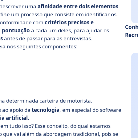
 descrever uma
afinidade entre dois elementos
.
fine um processo que consiste em identificar os
conformidade com
critérios precisos e
Conh
a
pontuação
a cada um deles, para ajudar os
Recr
os
antes de passar para as entrevistas.
seia nos seguintes componentes:
uma determinada carteira de motorista.
s ao apoio da
tecnologia
, em especial do software
a artificial
.
e
em tudo isso? Esse conceito, do qual estamos
o que vai além da abordagem tradicional, pois se