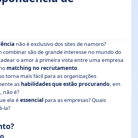
ência
não é exclusivo dos sites de namoro?
 combinar são de grande interesse no mundo do
cadear o amor à primeira vista entre uma empresa
ulos?
omo
matching no recrutamento
.
o
so torna mais fácil para as organizações
o RH? 4 práticas recomendadas
mente as
habilidades que estão procurando
, em
, não é?
ento
ue ela é
essencial
para as empresas? Quais
cia no recrutamento?
-la?
nto?
to