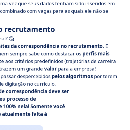
 Uma vez que seus dados tenham sido inseridos em
 combinado com vagas para as quais ele não se
no recrutamento
so? 🤔
mites da correspondência no recrutamento
. E
 nem sempre sabe como destacar os
perfis mais
aos critérios predefinidos (trajetórias de carreira
es trazem um grande
valor
para a empresa!
 passar despercebidos
pelos algoritmos
por terem
e digitação no currículo.
 de correspondência deve ser
eu processo de
ie 100% nela! Somente você
e atualmente falta à