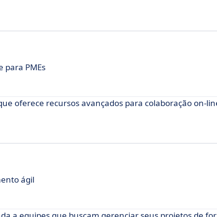
ce para PMEs
 que oferece recursos avançados para colaboração on-lin
ento ágil
da a equipes que buscam gerenciar seus projetos de for