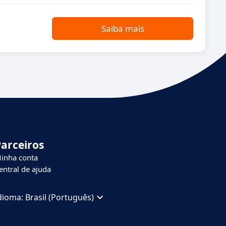
Saiba mais
Parceiros
inha conta
entral de ajuda
dioma:
Brasil (Português)