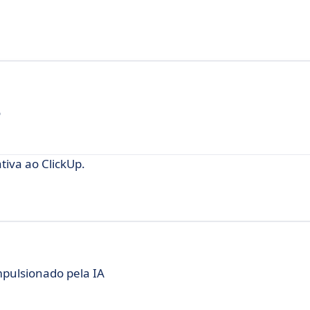
o
iva ao ClickUp.
mpulsionado pela IA