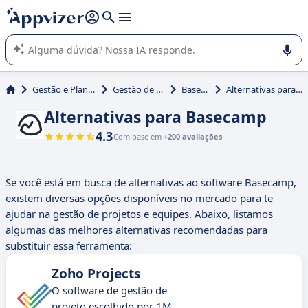
de nossa IA (várias linhas com
shift + enter
).
A IA do Appvizer o orienta no uso ou na seleção de software
SaaS para sua empresa.
Gestão e Planejamento
Gestão de projetos
Basecamp
Alternativas para Basecamp
Alternativas para Basecamp
4.3
Com base em
+200 avaliações
Se você está em busca de alternativas ao software Basecamp,
existem diversas opções disponíveis no mercado para te
ajudar na gestão de projetos e equipes. Abaixo, listamos
algumas das melhores alternativas recomendadas para
substituir essa ferramenta:
Zoho Projects
O software de gestão de
projeto escolhido por 1M