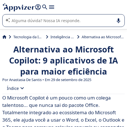
de nossa IA (várias linhas com
shift + enter
).
A IA do Appvizer o orienta no uso ou na seleção de software
SaaS para sua empresa.
Tecnologia da Informação (TI)
Inteligência Artificial (IA)
Alternativa ao Microsoft Copilot: 9 aplicativos de IA para maior eficiência
Alternativa ao Microsoft
Copilot: 9 aplicativos de IA
para maior eficiência
Por Anastasia De Santis • Em 29 de setembro de 2025
Índice
O Microsoft Copilot é um pouco como um colega
• O que é o Microsoft Copilot?
talentoso... que nunca sai do pacote Office.
• Tabela comparativa das 9 melhores alternativas ao
Totalmente integrado ao ecossistema do Microsoft
Copilot
365, ele ajuda você a usar o Word, o Excel, o Outlook e