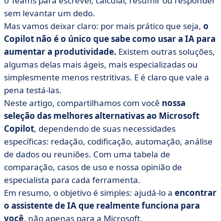
o Teams para escrever, calcular, resumir ou responder
• Nossa seleção de alternativas para o Microsoft
Copilot
sem levantar um dedo.
Mas vamos deixar claro: por mais prático que seja,
o
• Tabela de resumo: foco nos recursos das alternativas
Copilot não é o único que sabe como usar a IA para
ao Microsoft Copilot
aumentar a produtividade.
Existem outras soluções,
• Como escolher seu software de assistente de IA?
algumas delas mais ágeis, mais especializadas ou
• E se o melhor copiloto... não fosse da Microsoft?
simplesmente menos restritivas. E é claro que vale a
pena testá-las.
Neste artigo, compartilhamos com você
nossa
seleção das melhores alternativas ao Microsoft
Copilot
, dependendo de suas necessidades
específicas: redação, codificação, automação, análise
de dados ou reuniões. Com uma tabela de
comparação, casos de uso e nossa opinião de
especialista para cada ferramenta.
Em resumo, o objetivo é simples: ajudá-lo a
encontrar
o assistente de IA que realmente funciona para
você
, não apenas para a Microsoft.