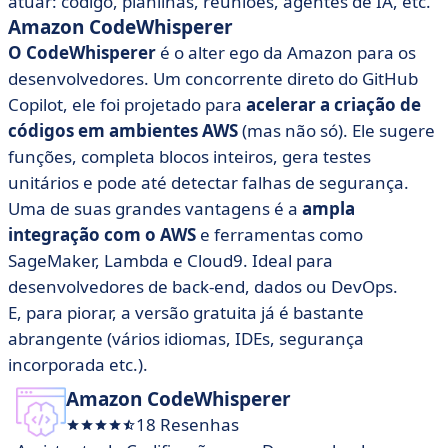
atuar: código, planilhas, reuniões, agentes de IA, etc.
Amazon CodeWhisperer
O CodeWhisperer
é o alter ego da Amazon para os
desenvolvedores. Um concorrente direto do GitHub
Copilot, ele foi projetado para
acelerar a criação de
códigos em ambientes AWS
(mas não só). Ele sugere
funções, completa blocos inteiros, gera testes
unitários e pode até detectar falhas de segurança.
Uma de suas grandes vantagens é a
ampla
integração com o AWS
e ferramentas como
SageMaker, Lambda e Cloud9. Ideal para
desenvolvedores de back-end, dados ou DevOps.
E, para piorar, a versão gratuita já é bastante
abrangente (vários idiomas, IDEs, segurança
incorporada etc.).
Amazon CodeWhisperer
18 Resenhas