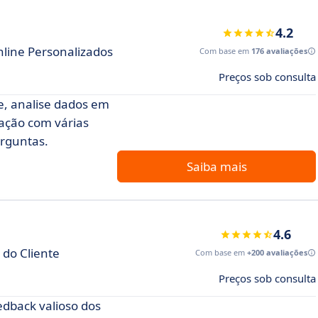
4.2
nline Personalizados
Com base em
176 avaliações
Preços sob consulta
e, analise dados em
ração com várias
erguntas.
Saiba mais
4.6
do Cliente
Com base em
+200 avaliações
Preços sob consulta
edback valioso dos