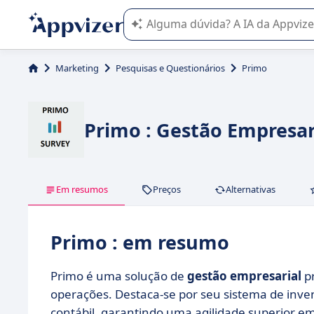
A IA do Appvizer o orienta no uso o
Marketing
Pesquisas e Questionários
Primo
Primo : Gestão Empresar
Em resumos
Preços
Alternativas
Primo : em resumo
Primo é uma solução de
gestão empresarial
pr
operações. Destaca-se por seu sistema de invent
contábil, garantindo uma agilidade superior em