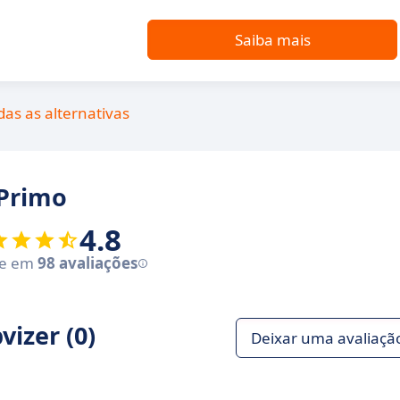
Saiba mais
das as alternativas
 Primo
4.8
se em
98 avaliações
izer (0)
Deixar uma avaliaçã