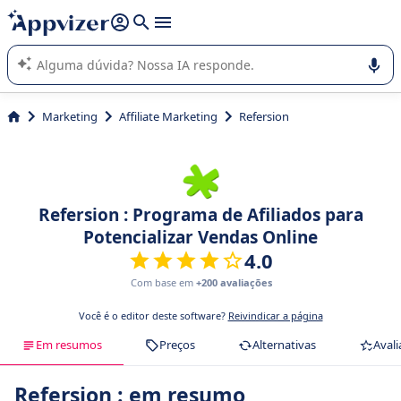
de nossa IA (várias linhas com
shift + enter
).
A IA do Appvizer o orienta no uso ou na seleção de software
SaaS para sua empresa.
Marketing
Affiliate Marketing
Refersion
Refersion : Programa de Afiliados para
Potencializar Vendas Online
4.0
Com base em
+200 avaliações
Você é o editor deste software?
Reivindicar a página
Em resumos
Preços
Alternativas
Avali
Refersion : em resumo