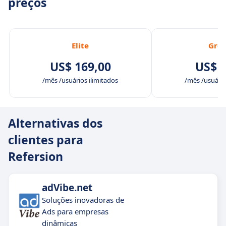
preços
Elite
Gro
US$ 169,00
US$ 7
/mês /usuários ilimitados
/mês /usuário
Alternativas dos
clientes para
Refersion
adVibe.net
Soluções inovadoras de
Ads para empresas
dinâmicas