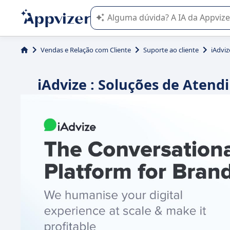
A IA do Appvizer o orienta no uso o
Vendas e Relação com Cliente
Suporte ao cliente
iAdviz
iAdvize : Soluções de Atend