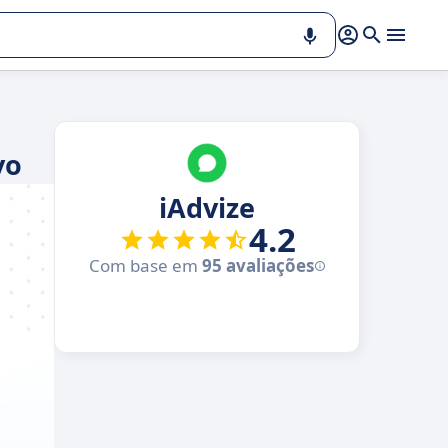
vo
iAdvize
4.2
Com base em
95 avaliações