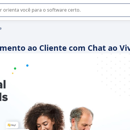
u na seleção de software SaaS para sua empresa.
e
imento ao Cliente com Chat ao Vi