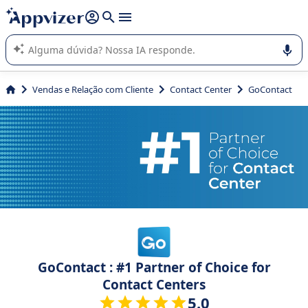
de nossa IA (várias linhas com
shift + enter
).
A IA do Appvizer o orienta no uso ou na seleção de software
SaaS para sua empresa.
Vendas e Relação com Cliente
Contact Center
GoContact
GoContact : #1 Partner of Choice for
Contact Centers
5.0