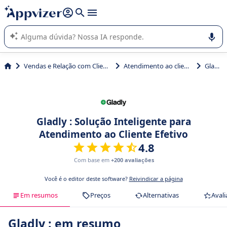
de nossa IA (várias linhas com
shift + enter
).
A IA do Appvizer o orienta no uso ou na seleção de software
SaaS para sua empresa.
Vendas e Relação com Cliente
Atendimento ao cliente
Gladly
Gladly : Solução Inteligente para
Atendimento ao Cliente Efetivo
4.8
Com base em
+200 avaliações
Você é o editor deste software?
Reivindicar a página
Em resumos
Preços
Alternativas
Avali
Gladly : em resumo