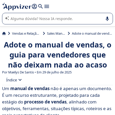
de nossa IA (várias linhas com
shift + enter
).
A IA do Appvizer o orienta no uso ou na seleção de software
SaaS para sua empresa.
Vendas e Relação com Cliente
Sales Management
Adote o manual de vendas, o guia para vendedores que não deixam nada ao acaso
Adote o manual de vendas, o
guia para vendedores que
não deixam nada ao acaso
Por
Maëlys De Santis
• Em 29 de julho de 2025
Índice
Um
manual de vendas
não é apenas um documento.
• O que exatamente é um manual de vendas?
É um recurso estruturante, projetado para cada
• Qual é o objetivo de um manual de vendas?
estágio do
processo de vendas
, alinhado com
objetivos, ferramentas, situações típicas, roteiros e as
• Como escrever um manual de vendas bem-sucedido?