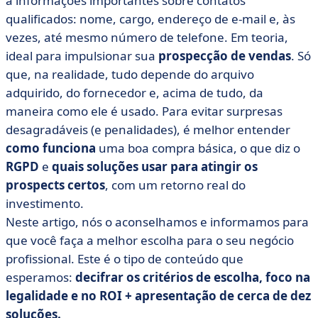
a informações importantes sobre contatos
uma boa ideia
qualificados: nome, cargo, endereço de e-mail e, às
• Como escolher um banco de dados que seja
vezes, até mesmo número de telefone. Em teoria,
realmente útil para seus esforços de prospecção
ideal para impulsionar sua
prospecção de vendas
. Só
• O que você pode (realmente) fazer em conformidade
que, na realidade, tudo depende do arquivo
com o RGPD
adquirido, do fornecedor e, acima de tudo, da
maneira como ele é usado. Para evitar surpresas
• Como maximizar o ROI de um banco de dados
adquirido
desagradáveis (e penalidades), é melhor entender
como funciona
uma boa compra básica, o que diz o
• 10 soluções confiáveis para comprar um banco de
dados sem cometer erros
RGPD
e
quais soluções usar para atingir os
prospects certos
, com um retorno real do
• O que você precisa lembrar antes de comprar um
investimento.
banco de dados
Neste artigo, nós o aconselhamos e informamos para
que você faça a melhor escolha para o seu negócio
profissional. Este é o tipo de conteúdo que
esperamos:
decifrar os critérios de escolha, foco na
legalidade e no ROI + apresentação de cerca de dez
soluções.