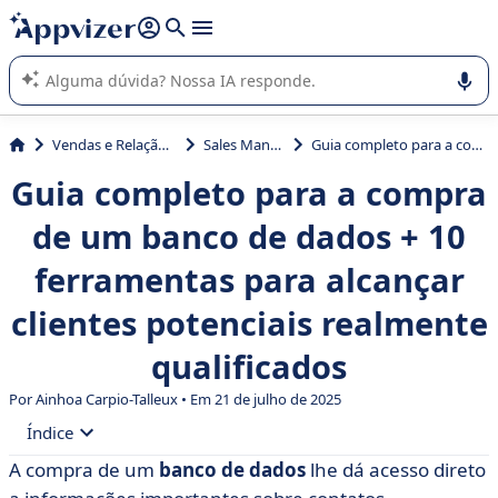
de nossa IA (várias linhas com
shift + enter
).
A IA do Appvizer o orienta no uso ou na seleção de software
SaaS para sua empresa.
Vendas e Relação com Cliente
Sales Management
Guia completo para a compra de um banco de dados + 10 ferramentas para alcançar clientes potenciais realmente qualificados
Guia completo para a compra
de um banco de dados + 10
ferramentas para alcançar
clientes potenciais realmente
qualificados
Por Ainhoa Carpio-Talleux • Em 21 de julho de 2025
Índice
A compra de um
banco de dados
lhe dá acesso direto
• Por que comprar um banco de dados é (às vezes)