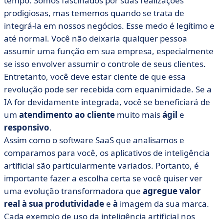
tempo. Somos fascinados por suas realizações
• Qual é a diferença entre a IA e as ferramentas de
prodigiosas, mas tememos quando se trata de
automação tradicionais?
integrá-la em nossos negócios. Esse medo é legítimo e
até normal. Você não deixaria qualquer pessoa
• Como a IA pode melhorar o atendimento ao cliente?
6 benefícios
assumir uma função em sua empresa, especialmente
se isso envolver assumir o controle de seus clientes.
• O que a IA pode fazer pelo atendimento ao cliente? 5
Entretanto, você deve estar ciente de que essa
exemplos de aplicação
revolução pode ser recebida com equanimidade. Se a
• Como ele pode ser integrado ao atendimento ao
IA for devidamente integrada, você se beneficiará de
cliente?
um
atendimento ao cliente
muito mais
ágil
e
• 10 aplicativos de software para automatizar seu
responsivo
.
atendimento ao cliente
Assim como o software SaaS que analisamos e
• Tabela para ajudá-lo a escolher o software de IA para
comparamos para você, os aplicativos de inteligência
seu departamento de atendimento ao cliente
artificial são particularmente variados. Portanto, é
• Quais são os desafios de usar a IA no atendimento ao
importante fazer a escolha certa se você quiser ver
cliente?
uma evolução transformadora que
agregue valor
• Rumo a um relacionamento com o cliente
real à sua produtividade
e
à
imagem da sua marca.
aprimorado pela inteligência artificial
Cada exemplo de uso da inteligência artificial nos