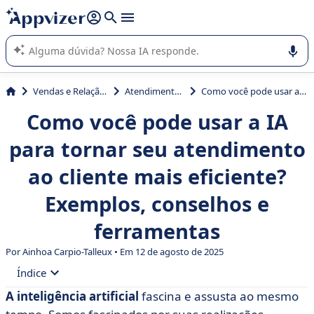
de nossa IA (várias linhas com
shift + enter
).
A IA do Appvizer o orienta no uso ou na seleção de software
SaaS para sua empresa.
Vendas e Relação com Cliente
Atendimento ao cliente
Como você pode usar a IA para tornar seu atendimento ao cliente mais eficiente? Exemplos, conselhos e ferramentas
Como você pode usar a IA
para tornar seu atendimento
ao cliente mais eficiente?
Exemplos, conselhos e
ferramentas
Por Ainhoa Carpio-Talleux • Em 12 de agosto de 2025
Índice
A inteligência artificial
fascina e assusta ao mesmo
• O que é IA no atendimento ao cliente?