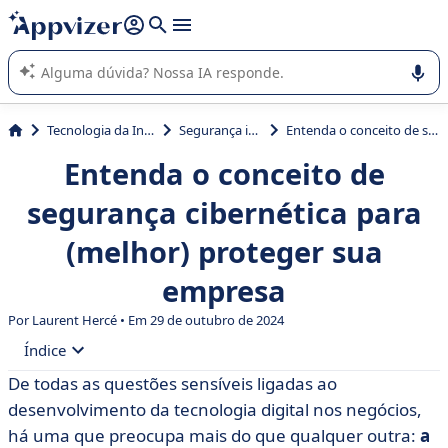
de nossa IA (várias linhas com
shift + enter
).
A IA do Appvizer o orienta no uso ou na seleção de software
SaaS para sua empresa.
Tecnologia da Informação (TI)
Segurança informática
Entenda o conceito de segurança cibernética para (melhor) proteger sua empresa
Entenda o conceito de
segurança cibernética para
(melhor) proteger sua
empresa
Por Laurent Hercé • Em 29 de outubro de 2024
Índice
De todas as questões sensíveis ligadas ao
• Segurança cibernética: definição e números
desenvolvimento da tecnologia digital nos negócios,
• Segurança cibernética na França: uma ameaça levada
há uma que preocupa mais do que qualquer outra:
a