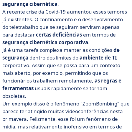
muito a sério
segurança cibernética
.
A recente crise da Covid-19 aumentou esses temores
• Segurança cibernética corporativa: tipos de ameaças
radicalmente diferentes
já existentes. O confinamento e o desenvolvimento
do teletrabalho que se seguiram serviram apenas
• Pedidos de resgate e bloqueio: os dois principais
para destacar
pilares dos hackers
certas deficiências
em termos de
segurança cibernética corporativa
.
• Proteção cibernética: protegendo-se, mas como?
Já é uma tarefa complexa manter as condições
de
• O responsável pela proteção de dados: um trabalho
segurança
dentro dos limites do
ambiente de TI
essencial de segurança cibernética
corporativo. Assim que se passa para um contexto
mais aberto, por exemplo, permitindo que os
funcionários trabalhem remotamente,
as regras e
ferramentas
usuais rapidamente se tornam
obsoletas.
Um exemplo disso é o fenômeno "ZoomBombing" que
parece ter atingido muitas videoconferências nesta
primavera. Felizmente, esse foi um fenômeno de
mídia, mas relativamente inofensivo em termos de