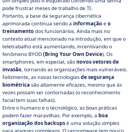
um simples post-it esquecido contendo uma senha
pode frustrar meses de trabalho de TI.
Portanto, a base da segurança cibernética
aprimorada continua sendo a
informação
e
o
treinamento
dos funcionários. Ainda mais no
contexto atual mencionado na introdução, em que o
teletrabalho está aumentando, incentivando o
fenômeno BYOD
(Bring Your Own Device
). Os
smartphones, em especial, são
novos vetores de
invasão
, tornando as organizações mais vulneráveis.
Felizmente, as novas tecnologias
de segurança
biométrica
são altamente eficazes, mesmo que às
vezes possam ser contornadas (o reconhecimento
facial tem suas falhas).
Entre o humano e o tecnológico, as boas práticas
podem fazer maravilhas. Por exemplo, a
boa
organização dos backups
é uma solução simples
para ataques complexos. O ransomware tem pouco