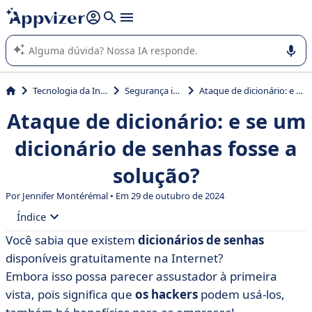
de nossa IA (várias linhas com
shift + enter
).
A IA do Appvizer o orienta no uso ou na seleção de software
SaaS para sua empresa.
Tecnologia da Informação (TI)
Segurança informática
Ataque de dicionário: e se um dicionário de senhas fosse a solução?
Ataque de dicionário: e se um
dicionário de senhas fosse a
solução?
Por
Jennifer Montérémal
• Em 29 de outubro de 2024
Índice
Você sabia que existem
dicionários de senhas
• O que é um dicionário de senhas?
disponíveis gratuitamente na Internet?
• Onde posso baixar dicionários de senhas?
Embora isso possa parecer assustador à primeira
vista, pois significa que
os hackers
podem usá-los,
• Nossa orientação sobre proteção contra ataques de