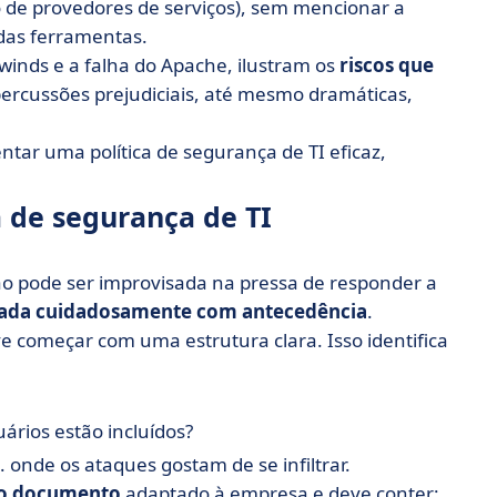
o de provedores de serviços), sem mencionar a
das ferramentas.
winds e a falha do Apache, ilustram os
riscos que
percussões prejudiciais, até mesmo dramáticas,
tar uma política de segurança de TI eficaz,
.
 de segurança de TI
ão pode ser improvisada na pressa de responder a
ada cuidadosamente com antecedência
.
e começar com uma estrutura clara. Isso identifica
uários estão incluídos?
. onde os ataques gostam de se infiltrar.
co documento
adaptado à empresa e deve conter: