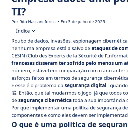
TI?
Por Rita Hassani Idrissi • Em 3 de julho de 2025
Índice
Roubo de dados, invasões, espionagem cibernética
• O que é uma política de segurança de TI?
nenhuma empresa está a salvo de
ataques de co
CESIN (Club des Experts de la Sécurité de l'Inform
• Por que implementar uma política de seguranç
francesas disseram ter
sofrido pelo menos um a
• Os componentes de uma política de segurança
número, estável em comparação com o ano anterio
• Como você implementa uma política de segura
esforços feitos em termos de segurança cibernética
E esse é o problema da
• Que ferramentas podem ajudá-lo? 3 exemplos
segurança digital
: quando
🤦. Então, que tal mudarmos o jogo, já que todos 
• Modelo de política de segurança de TI: modelo 
de
segurança cibernética
toda a sua importância 
• Política de segurança de TI: em poucas palavra
Por que implementar uma política de segurança de 
componentes e como eles devem ser implementado
O que é uma política de seguran