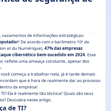
, vazamentos de informações estratégicas:
mputador
! De acordo com o barômetro 10ᵉ do
ation et du Numérique),
47% das empresas
a de TI?
taque cibernético bem-sucedido em 2024
. Esse
 de TI
r, reflete uma ameaça constante, apesar dos
nça de TI?
.
 de software
 você começa a trabalhar nela, já é tarde demais
concordam que é hora de realmente dar ao processo
gratuito
dentro da empresa!
s
TI? Ela é realmente tão técnica? Quais são seus
s? Descubra neste artigo.
ça de TI?