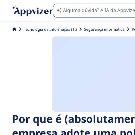
A IA do Appvizer o orienta no uso o
Tecnologia da Informação (TI)
Segurança informática
P
Por que é (absolutamen
empresa adote uma pol