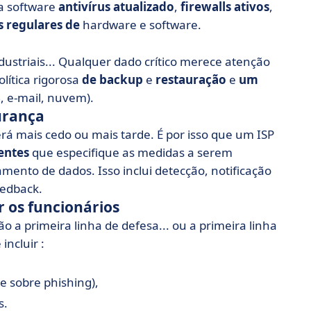
ca software
antivírus atualizado
,
firewalls ativos
,
s regulares de
hardware e software.
ustriais... Qualquer dado crítico merece atenção
olítica rigorosa
de backup
e
restauração
e
um
, e-mail, nuvem).
urança
á mais cedo ou mais tarde. É por isso que um ISP
entes
que especifique as medidas a serem
ento de dados. Isso inclui detecção, notificação
eedback.
r os funcionários
ão a primeira linha de defesa... ou a primeira linha
incluir :
e sobre phishing),
s.