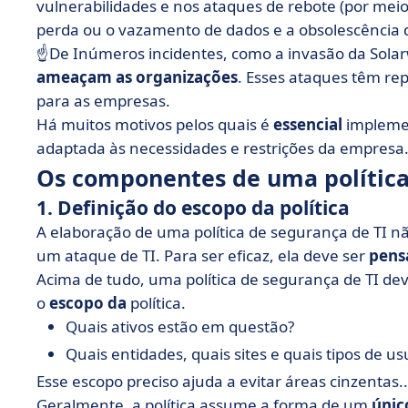
vulnerabilidades e nos ataques de rebote (por mei
perda ou o vazamento de dados e a obsolescência 
☝️De Inúmeros incidentes, como a invasão da Solar
ameaçam as organizações
. Esses ataques têm re
para as empresas.
Há muitos motivos pelos quais é
essencial
implemen
adaptada às necessidades e restrições da empresa
Os componentes de uma política
1. Definição do escopo da política
A elaboração de uma política de segurança de TI n
um ataque de TI. Para ser eficaz, ela deve ser
pens
Acima de tudo, uma política de segurança de TI dev
o
escopo da
política.
Quais ativos estão em questão?
Quais entidades, quais sites e quais tipos de us
Esse escopo preciso ajuda a evitar áreas cinzentas..
Geralmente, a política assume a forma de um
úni