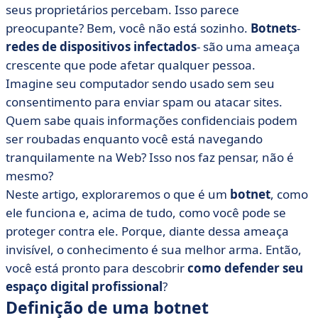
seus proprietários percebam. Isso parece
• Usos, ataques e motivações
preocupante? Bem, você não está sozinho.
Botnets
-
• Técnicas de prevenção e detecção
redes de dispositivos infectados
- são uma ameaça
• Conclusão
crescente que pode afetar qualquer pessoa.
• Perguntas frequentes sobre botnets: nós
Imagine seu computador sendo usado sem seu
respondemos
consentimento para enviar spam ou atacar sites.
Quem sabe quais informações confidenciais podem
ser roubadas enquanto você está navegando
tranquilamente na Web? Isso nos faz pensar, não é
mesmo?
Neste artigo, exploraremos o que é um
botnet
, como
ele funciona e, acima de tudo, como você pode se
proteger contra ele. Porque, diante dessa ameaça
invisível, o conhecimento é sua melhor arma. Então,
você está pronto para descobrir
como defender seu
espaço digital profissional
?
Definição de uma botnet