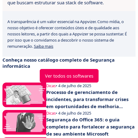
que buscam estruturar sua stack de software.
A transparência é um valor essencial na Appvizer. Como mídia, o
nosso objetivo é oferecer conteúdos úteis e de qualidade aos
nossos leitores, a partir dos quais a Appvizer se possa sustentar. É
por isso que o convidamos a descobrir o nosso sistema de
remuneração.
Saiba mais
Conheça nosso catálogo completo de Segurança
informática
Ver todos os softwares
Dicas
• 4 de julho de 2025
Processo de gerenciamento de
incidentes, para transformar crises
em oportunidades de melhoria
contínua
Dicas
• 4 de julho de 2025
Segurança do Office 365: o guia
completo para fortalecer a segurança
de seu ambiente Microsoft