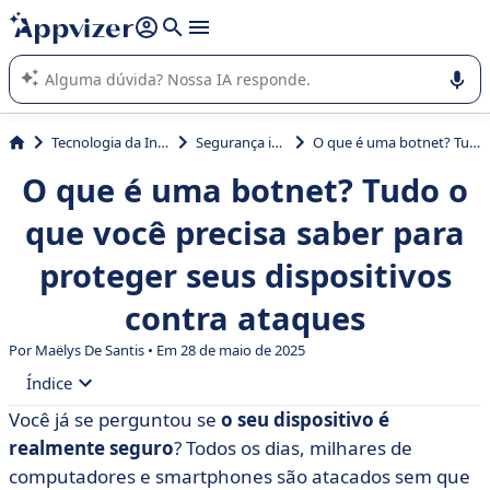
de nossa IA (várias linhas com
shift + enter
).
A IA do Appvizer o orienta no uso ou na seleção de software
SaaS para sua empresa.
Tecnologia da Informação (TI)
Segurança informática
O que é uma botnet? Tudo o que você precisa saber para proteger seus dispositivos contra ataques
O que é uma botnet? Tudo o
que você precisa saber para
proteger seus dispositivos
contra ataques
Por
Maëlys De Santis
• Em 28 de maio de 2025
Índice
Você já se perguntou se
o seu dispositivo é
• Definição de uma botnet
realmente seguro
? Todos os dias, milhares de
• Arquitetura e operação de botnets
computadores e smartphones são atacados sem que