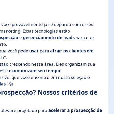
.. você provavelmente já se deparou com esses
sos critérios de seleção
marketing. Essas tecnologias estão
ospecção
e
gerenciamento de leads
para que
ção
rto.
nica
que você pode
usar
para
atrair os clientes em
ializada em B2B
sh".
ld emailing
stão crescendo nessa área. Eles organizam sua
es e
economizam seu tempo
!
combina o maior banco de dados BtoB do mundo
ssível que você encontre em nossa seleção o
e vendas
das
! 🚀
de leads
rospecção? Nossos critérios de
d marketing B2B
leads com pontuação
oftware projetado para
acelerar a prospecção de