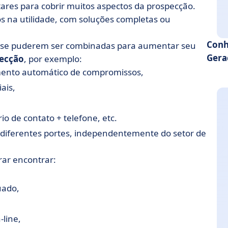
ada do LinkedIn
res para cobrir muitos aspectos da prospecção.
s na utilidade, com soluções completas ou
a empresa
Conh
s se puderem ser combinadas para aumentar seu
Gera
pecção
, por exemplo:
mento automático de compromissos,
B para seu site
ais,
dade
antes de seu site
io de contato + telefone, etc.
 diferentes portes, independentemente do setor de
rar encontrar:
uipe de vendas?
do para CRM: escolha o seu!
uado,
-line,