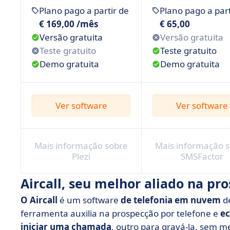
Plano pago a partir de
Plano pago a part
€ 169,00 /mês
€ 65,00
Versão gratuita
Versão gratuita
Teste gratuito
Teste gratuito
Demo gratuita
Demo gratuita
Ver software
Ver software
Mais informação sobre
Mais informação 
Plezi
SMSFactor
Aircall, seu melhor aliado na pr
O Aircall
é um software
de telefonia em nuvem
de
ferramenta auxilia na prospecção por telefone e
ec
iniciar uma chamada
, outro para gravá-la, sem m