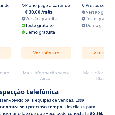
ir de
Plano pago a partir de
Preços sob co
€ 30,00 /mês
Versão gratui
Versão gratuita
Teste gratuito
Teste gratuito
Demo gratuit
Demo gratuita
Ver software
Ver softw
sobre
Mais informação sobre
Mais informaçã
Aircall
Blacksale
ospecção telefônica
senvolvido para equipes de vendas. Essa
onomiza seu precioso tempo
. Um clique para
encionar o fato de que você pode conectá-la
ao seu