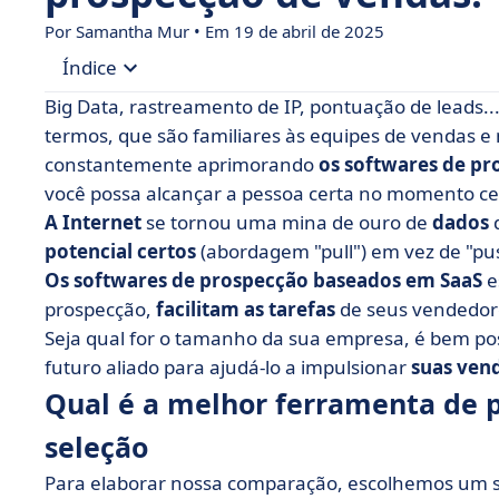
Por Samantha Mur • Em 19 de abril de 2025
Índice
Big Data, rastreamento de IP, pontuação de leads.
• Qual é a melhor ferramenta de prospecção? Nos
termos, que são familiares às equipes de vendas e 
constantemente aprimorando
os softwares de pr
• Tabela de comparação de software de prospec
você possa alcançar a pessoa certa no momento ce
• Aircall, seu melhor aliado na prospecção telefô
A Internet
se tornou uma mina de ouro de
dados
• BlackSales, a automação da prospecção espec
potencial certos
(abordagem "pull") em vez de "pu
Os softwares de prospecção
• Datananas, recuperação de contatos BtoB e co
baseados em SaaS
e
prospecção,
facilitam as tarefas
de seus vendedor
• Easybusiness, a solução de prospecção que 
Seja qual for o tamanho da sua empresa, é bem po
• HubSpot CRM, o CRM para todas as equipes d
futuro aliado para ajudá-lo a impulsionar
suas ven
• noCRM.io, a solução eficaz de gerenciamento 
Qual é a melhor ferramenta de p
• Plezi, gerenciamento completo de seu inboun
seleção
• Predict by Sparklane, geração automática de 
Para elaborar nossa comparação, escolhemos um s