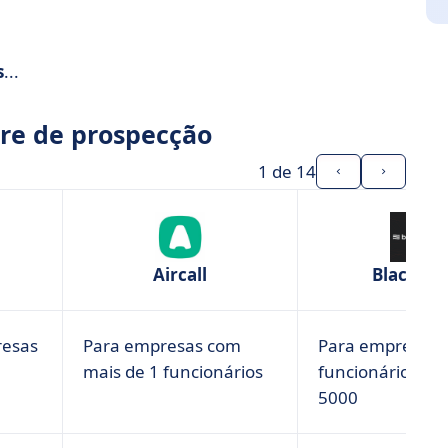
s
...
re de prospecção
1
de 14
Aircall
Blacksal
resas
Para empresas com
Para empresas
mais de 1 funcionários
funcionários de 
5000