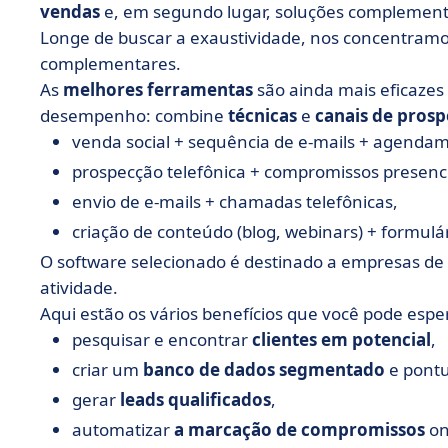
• ProspectIn, software de prospecção automatiz
vendas
e, em segundo lugar, soluções complementa
Longe de buscar a exaustividade, nos concentramo
• Saalz, o CRM que facilita a prospecção
complementares.
• Sales Cloud, prospecção de vendas para toda 
As
melhores ferramentas
são ainda mais eficaze
• SMSFactor, prospecção direcionada por SMS
desempenho: combine
técnicas
e
canais de pros
venda social + sequência de e-mails + agenda
• Visiblee, hiperdirecionamento de visitantes Bto
prospecção telefônica + compromissos presenci
• Webikeo, envolvimento por meio da interativi
envio de e-mails + chamadas telefônicas,
• Zoho SalesIQ, bate-papo para envolver os visit
criação de conteúdo (blog, webinars) + formulár
• E quanto ao software de prospecção gratuito?
O software selecionado é destinado a empresas de
• Como fazer uma boa prospecção de vendas?
atividade.
Aqui estão os vários benefícios que você pode espe
• Como escolher o melhor software para sua eq
pesquisar e encontrar
clientes em potencial
,
• Software de prospecção gratuito, B2B ou volta
criar um
banco de dados segmentado
e pont
gerar
leads qualificados
,
automatizar
a marcação de compromissos
on