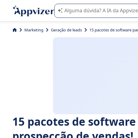
A IA do Appvizer o orienta no uso o
Marketing
Geração de leads
15 pacotes de software pa
15 pacotes de software
prospecção de vendas!