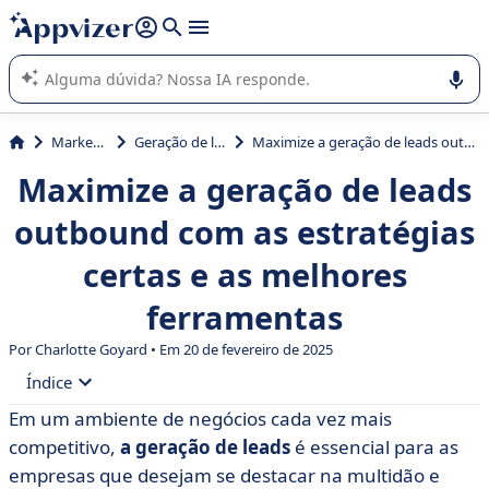
de nossa IA (várias linhas com
shift + enter
).
A IA do Appvizer o orienta no uso ou na seleção de software
SaaS para sua empresa.
Marketing
Geração de leads
Maximize a geração de leads outbound com as estratégias certas e as melhores ferramentas
Maximize a geração de leads
outbound com as estratégias
certas e as melhores
ferramentas
Por Charlotte Goyard • Em 20 de fevereiro de 2025
Índice
Em um ambiente de negócios cada vez mais
• Definição e conceitos
competitivo,
a geração de leads
é essencial para as
• Por que integrar a automação em sua estratégia de
empresas que desejam se destacar na multidão e