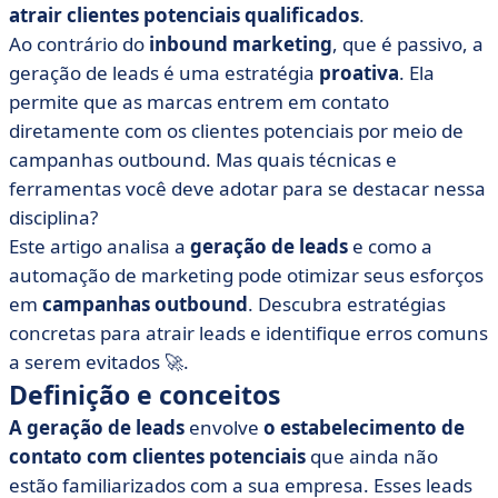
geração de leads?
atrair clientes potenciais qualificados
.
Ao contrário do
inbound marketing
, que é passivo, a
• Os 4 principais canais de geração de leads
geração de leads é uma estratégia
proativa
. Ela
• Estratégias de automação para melhorar a geração de
permite que as marcas entrem em contato
leads
diretamente com os clientes potenciais por meio de
• A importância das ferramentas de análise e
campanhas outbound. Mas quais técnicas e
otimização da geração de leads
ferramentas você deve adotar para se destacar nessa
• Erros comuns a serem evitados ao automatizar a
disciplina?
geração de leads
Este artigo analisa a
geração de leads
e como a
• Maximize a eficácia de sua geração de leads com a
automação de marketing pode otimizar seus esforços
automação de marketing!
em
campanhas outbound
. Descubra estratégias
concretas para atrair leads e identifique erros comuns
a serem evitados 🚀.
Definição e conceitos
A geração de leads
envolve
o estabelecimento de
contato com clientes potenciais
que ainda não
estão familiarizados com a sua empresa. Esses leads