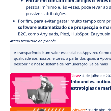
Entrar em contato com antigos clientes 
pessoal mínimo e, às vezes, pode levar ao
possíveis atribuições.
Por fim, para evitar gastar muito tempo com p
software automatizado de prospecção e ma
B2C, como Anyleads, Plezi, HubSpot, Easybusine
Artigo traduzido do francês
A transparência é um valor essencial na Appvizer. Como m
qualidade aos nossos leitores, a partir dos quais a Appvi
descobrir o nosso sistema de remuneração.
Saiba mais
Dicas
• 4 de julho de 20
Inbound vs. outbou
estratégias de mar
Software
• 19 de abril 