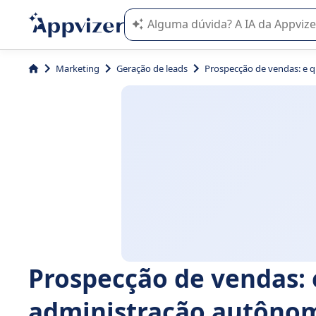
A IA do Appvizer o orienta no uso o
Marketing
Geração de leads
Prospecção de vendas: e 
Prospecção de vendas: 
administração autôno