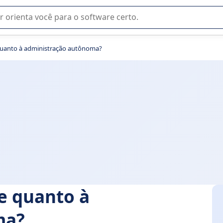
u na seleção de software SaaS para sua empresa.
quanto à administração autônoma?
e quanto à
ma?