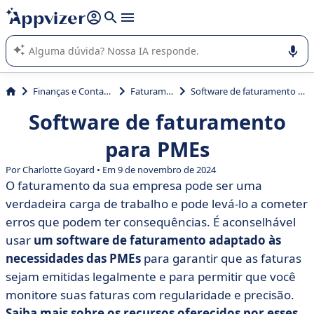
de nossa IA (várias linhas com
shift + enter
).
A IA do Appvizer o orienta no uso ou na seleção de software
SaaS para sua empresa.
Finanças e Contabilidade
Faturamento
Software de faturamento para PMEs
Software de faturamento
para PMEs
Por Charlotte Goyard • Em 9 de novembro de 2024
O faturamento da sua empresa pode ser uma
verdadeira carga de trabalho e pode levá-lo a cometer
erros que podem ter consequências. É aconselhável
usar
um software de faturamento adaptado às
necessidades das PMEs
para garantir que as faturas
sejam emitidas legalmente e para permitir que você
monitore suas faturas com regularidade e precisão.
Saiba mais sobre os recursos oferecidos por esses