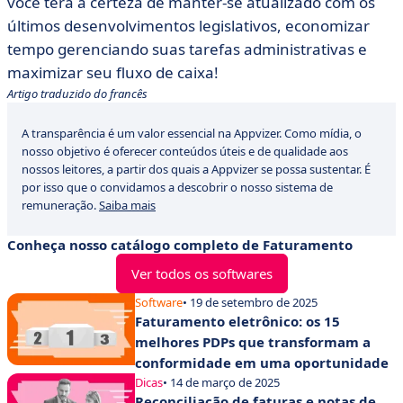
você terá a certeza de manter-se atualizado com os
últimos desenvolvimentos legislativos, economizar
tempo gerenciando suas tarefas administrativas e
maximizar seu fluxo de caixa!
Artigo traduzido do francês
A transparência é um valor essencial na Appvizer. Como mídia, o
nosso objetivo é oferecer conteúdos úteis e de qualidade aos
nossos leitores, a partir dos quais a Appvizer se possa sustentar. É
por isso que o convidamos a descobrir o nosso sistema de
remuneração.
Saiba mais
Conheça nosso catálogo completo de Faturamento
Ver todos os softwares
Software
• 19 de setembro de 2025
Faturamento eletrônico: os 15
melhores PDPs que transformam a
conformidade em uma oportunidade
Dicas
• 14 de março de 2025
Reconciliação de faturas e notas de