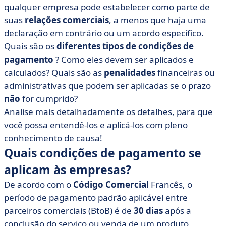
pessoas físicas
qualquer empresa pode estabelecer como parte de
suas
• Como você calcula as condições de pagamento?
relações comerciais
, a menos que haja uma
Exemplo
declaração em contrário ou um acordo específico.
Quais são os
diferentes tipos de condições de
• Penalidades pelo não cumprimento dos prazos de
pagamento
pagamento
? Como eles devem ser aplicados e
calculados? Quais são as
penalidades
financeiras ou
• Gerenciamento de prazos de pagamento com
administrativas que podem ser aplicadas se o prazo
software
não
for cumprido?
Analise mais detalhadamente os detalhes, para que
você possa entendê-los e aplicá-los com pleno
conhecimento de causa!
Quais condições de pagamento se
aplicam às empresas?
De acordo com o
Código Comercial
Francês, o
período de pagamento padrão aplicável entre
parceiros comerciais (BtoB) é de
30 dias
após a
conclusão do serviço ou venda de um produto.