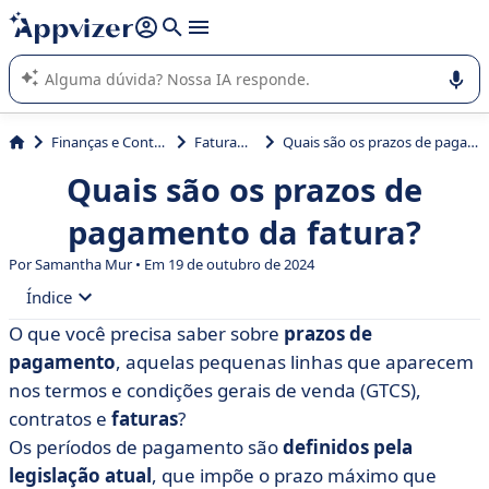
de nossa IA (várias linhas com
shift + enter
).
A IA do Appvizer o orienta no uso ou na seleção de software
SaaS para sua empresa.
Finanças e Contabilidade
Faturamento
Quais são os prazos de pagamento da fatura?
Quais são os prazos de
pagamento da fatura?
Por Samantha Mur • Em 19 de outubro de 2024
Índice
O que você precisa saber sobre
prazos de
• Quais condições de pagamento se aplicam às
pagamento
, aquelas pequenas linhas que aparecem
empresas?
nos termos e condições gerais de venda (GTCS),
• O que a lei LME diz sobre os prazos de pagamento
contratos e
faturas
?
em 2021?
Os períodos de pagamento são
definidos pela
• Condições de pagamento entre profissionais e
legislação atual
, que impõe o prazo máximo que