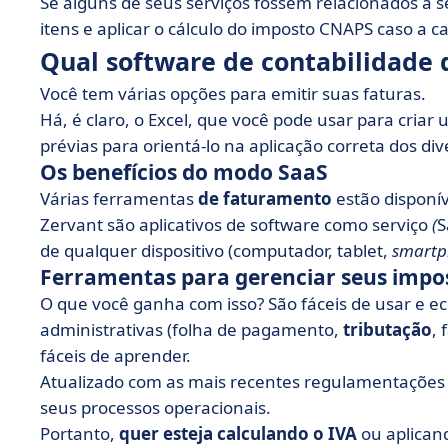
Se alguns de seus serviços fossem relacionados à s
itens e aplicar o cálculo do imposto CNAPS caso a c
Qual software de contabilidade 
Você tem várias opções para emitir suas faturas.
Há, é claro, o Excel, que você pode usar para cria
prévias para orientá-lo na aplicação correta dos di
Os benefícios do modo SaaS
Várias ferramentas
de faturamento
estão disponív
Zervant são aplicativos de software como serviço
(
S
de qualquer dispositivo (computador, tablet,
smartp
Ferramentas para gerenciar seus impos
O que você ganha com isso? São fáceis de usar e 
administrativas (folha de pagamento,
tributação
, 
fáceis de aprender.
Atualizado com as mais recentes regulamentações e
seus processos operacionais.
Portanto,
quer esteja calculando o IVA
ou aplican