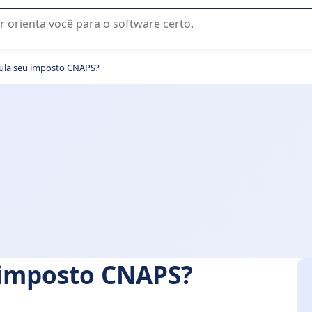
u na seleção de software SaaS para sua empresa.
ula seu imposto CNAPS?
 imposto CNAPS?