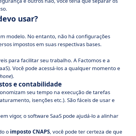
egurança e outros não, você teria que separar os
aso.
devo usar?
r um modelo. No entanto, não há configurações
versos impostos em suas respectivas bases.
eis para facilitar seu trabalho. A Factomos e a
aaS). Você pode acessá-los a qualquer momento e
hone
).
tos e contabilidade
economizam seu tempo na execução de tarefas
faturamento, isenções etc.). São fáceis de usar e
m vigor, o software SaaS pode ajudá-lo a alinhar
do o
imposto CNAPS
, você pode ter certeza de que