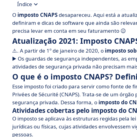
Índice
O
imposto CNAPS
desapareceu. Aqui está a atuali
• Atualização 2021: Imposto CNAPS revogado
definiram e dicas de software que ainda são rele
precisa levar em conta em seu faturamento 😉
• O que é o imposto CNAPS? Definição
Atualização 2021: Imposto CNAP
• Como o imposto CNAPS foi aplicado?
⚠️. A partir de 1º de janeiro de 2020, o
imposto sob
• Qual software de contabilidade devo usar?
▶️ Os guardas de segurança independentes, as empr
atividades de segurança privada não precisam mai
O que é o imposto CNAPS? Defin
Esse imposto foi criado para servir como fonte de f
Privées de Sécurité (CNAPS). Trata-se de um órgão p
segurança privada. Dessa forma, o
imposto do C
Atividades cobertas pelo imposto do C
O imposto se aplicava às estruturas regidas pela le
jurídicas ou físicas, cujas atividades envolvessem v
pessoas.