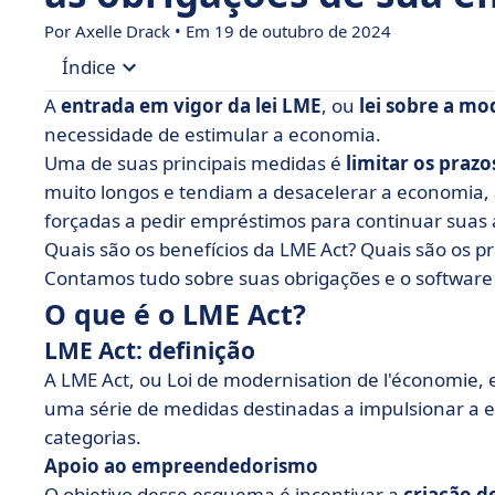
Por Axelle Drack • Em 19 de outubro de 2024
Índice
A
entrada em vigor da lei LME
, ou
lei sobre a m
• O que é o LME Act?
necessidade de estimular a economia.
Uma de suas principais medidas é
limitar os praz
• LME Act: cálculo das condições de pagamento
muito longos e tendiam a desacelerar a economia, 
forçadas a pedir empréstimos para continuar suas 
Quais são os benefícios da LME Act? Quais são os 
Contamos tudo sobre suas obrigações e o software 
O que é o LME Act?
LME Act: definição
A LME Act, ou Loi de modernisation de l'économie,
uma série de medidas destinadas a impulsionar a 
categorias.
Apoio ao empreendedorismo
O objetivo desse esquema é incentivar a
criação d