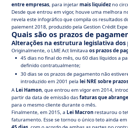
entre empresas
, para injetar
mais liquidez
no circ
Desde que entrou em vigor, houve uma melhora n
revela este infográfico que compila os resultados d
paiement 2018, produzido pela Gestion Crédit Expe
Quais são os prazos de pagamen
Alterações na estrutura legislativa do
Originalmente, o LME Act limitava
os prazos de p
45 dias no final do mês, ou 60 dias líquidos a pa
definido contratualmente;
30 dias se os prazos de pagamento não estiver
introduzido em 2001 pela
lei NRE sobre praz
A
Lei Hamon
, que entrou em vigor em 2014, intro
partir da data de emissão das
faturas que abrang
para o mesmo cliente durante o mês.
Finalmente, em 2015, a
Lei Macron
restaurou o te
faturamento. Esse se tornou o único teto ainda em 
45 dias
, com o acordo de ambas as partes no contr