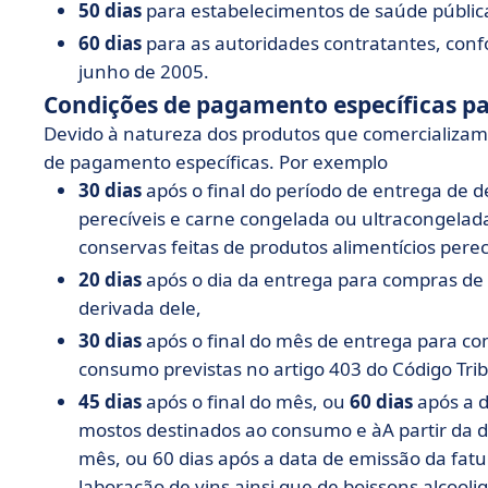
50 dias
para estabelecimentos de saúde pública
60 dias
para as autoridades contratantes, conf
junho de 2005.
Condições de pagamento específicas p
Devido à natureza dos produtos que comercializam,
de pagamento específicas. Por exemplo
30 dias
após o final do período de entrega de d
perecíveis e carne congelada ou ultracongelada
conservas feitas de produtos alimentícios perec
20 dias
após o dia da entrega para compras de
derivada dele,
30 dias
após o final do mês de entrega para com
consumo previstas no artigo 403 do Código Trib
45 dias
após o final do mês, ou
60 dias
após a d
mostos destinados ao consumo e àA partir da da
mês, ou 60 dias após a data de emissão da fat
laboração de vins ainsi que de boissons alcooliq