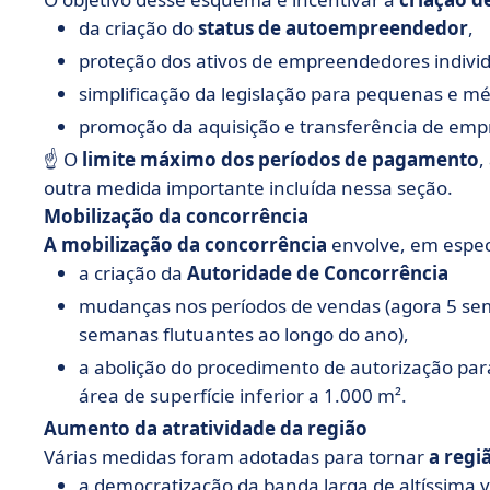
da criação do
status de autoempreendedor
,
proteção dos ativos de empreendedores individ
simplificação da legislação para pequenas e m
promoção da aquisição e transferência de emp
☝️ O
limite máximo dos períodos de pagamento
,
outra medida importante incluída nessa seção.
Mobilização da concorrência
A mobilização da concorrência
envolve, em espec
a criação da
Autoridade de Concorrência
mudanças nos períodos de vendas (agora 5 se
semanas flutuantes ao longo do ano),
a abolição do procedimento de autorização pa
área de superfície inferior a 1.000 m².
Aumento da atratividade da região
Várias medidas foram adotadas para tornar
a regi
a democratização da banda larga de altíssima v