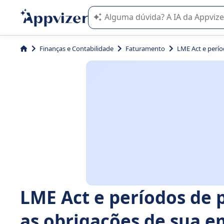
A IA do Appvizer o orienta no uso o
Finanças e Contabilidade
Faturamento
LME Act e perí
LME Act e períodos de 
as obrigações de sua 