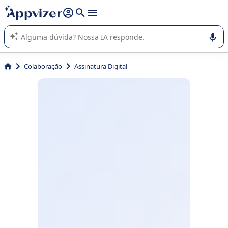
de nossa IA (várias linhas com
shift + enter
).
A IA do Appvizer o orienta no uso ou na seleção de software
SaaS para sua empresa.
Colaboração
Assinatura Digital