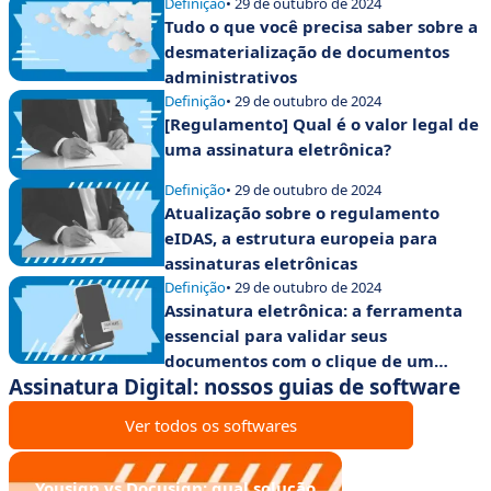
Definição
• 29 de outubro de 2024
Tudo o que você precisa saber sobre a
desmaterialização de documentos
administrativos
Definição
• 29 de outubro de 2024
[Regulamento] Qual é o valor legal de
uma assinatura eletrônica?
Definição
• 29 de outubro de 2024
Atualização sobre o regulamento
eIDAS, a estrutura europeia para
assinaturas eletrônicas
Definição
• 29 de outubro de 2024
Assinatura eletrônica: a ferramenta
essencial para validar seus
documentos com o clique de um
Assinatura Digital: nossos guias de software
botão
Ver todos os softwares
Yousign vs Docusign: qual solução