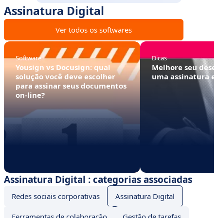
Assinatura Digital
Ver todos os softwares
Software
Dicas
Yousign vs Docusign: qual
Melhore seu des
solução você deve escolher
uma assinatura el
para assinar seus documentos
on-line?
Assinatura Digital : categorias associadas
Redes sociais corporativas
Assinatura Digital
Ferramentas de colaboração
Gestão de tarefas