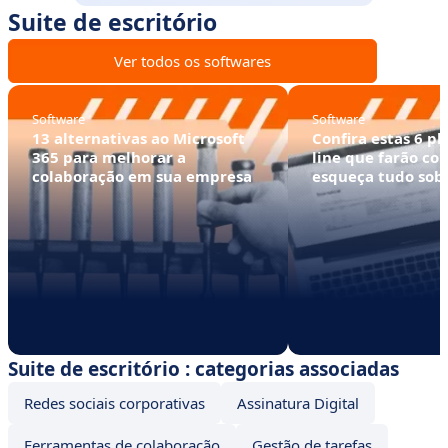
Suite de escritório
Ver todos os softwares
Software
Software
13 alternativas ao Microsoft
Confira estas 6 pl
365 para melhorar a
line que farão co
colaboração em sua empresa
esqueça tudo sobr
Suite de escritório : categorias associadas
Redes sociais corporativas
Assinatura Digital
Ferramentas de colaboração
Gestão de tarefas