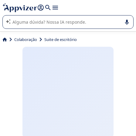
de nossa IA (várias linhas com
shift + enter
).
A IA do Appvizer o orienta no uso ou na seleção de software
SaaS para sua empresa.
Colaboração
Suite de escritório