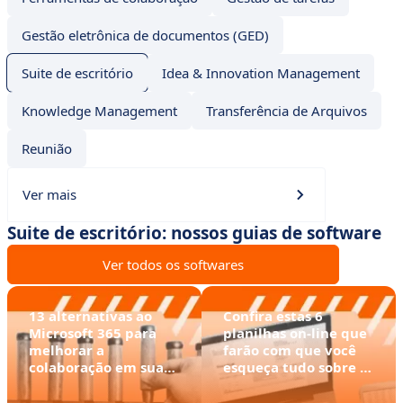
Gestão eletrônica de documentos (GED)
Suite de escritório
Idea & Innovation Management
Knowledge Management
Transferência de Arquivos
Reunião
Ver mais
Suite de escritório: nossos guias de software
Ver todos os softwares
13 alternativas ao
Confira estas 6
Microsoft 365 para
planilhas on-line que
melhorar a
farão com que você
colaboração em sua
esqueça tudo sobre o
empresa
Excel!