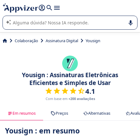
de nossa IA (várias linhas com
shift + enter
).
A IA do Appvizer o orienta no uso ou na seleção de software
SaaS para sua empresa.
Colaboração
Assinatura Digital
Yousign
Yousign : Assinaturas Eletrônicas
Eficientes e Simples de Usar
4.1
Com base em
+200 avaliações
Em resumos
Preços
Alternativas
Avali
Yousign : em resumo