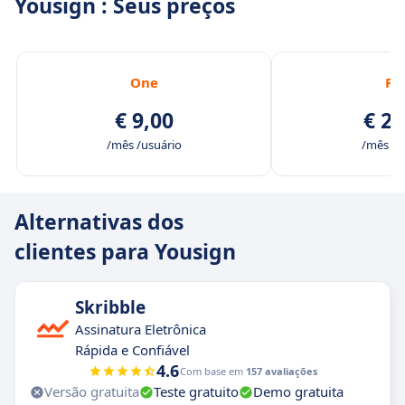
Yousign : Seus preços
One
Pl
€ 9,00
€ 25
/mês /usuário
/mês /u
Alternativas dos
clientes para Yousign
Skribble
Assinatura Eletrônica
Rápida e Confiável
4.6
Com base em
157 avaliações
Versão gratuita
Teste gratuito
Demo gratuita