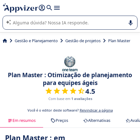
de nossa IA (várias linhas com
shift + enter
).
A IA do Appvizer o orienta no uso ou na seleção de software
SaaS para sua empresa.
Gestão e Planejamento
Gestão de projetos
Plan Master
Plan Master : Otimização de planejamento
para equipes ágeis
4.5
Com base em
1 avaliações
Você é o editor deste software?
Reivindicar a página
Em resumos
Preços
Alternativas
Avali
Plan Master : em