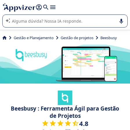
de nossa IA (várias linhas com
shift + enter
).
A IA do Appvizer o orienta no uso ou na seleção de software
SaaS para sua empresa.
Gestão e Planejamento
Gestão de projetos
Beesbusy
Beesbusy : Ferramenta Ágil para Gestão
de Projetos
4.8