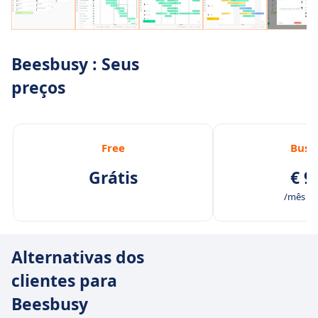
Beesbusy : Seus
preços
Free
Busi
Grátis
€ 9
/mês /u
Alternativas dos
clientes para
Beesbusy