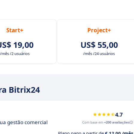
Start+
Project+
US$ 19,00
US$ 55,00
/mês /2 usuários
/mês /24 usuários
ra Bitrix24
4.7
sua gestão comercial
Com base em
+200 avaliações
Plano pago a partir de
€ 12,00 /mês