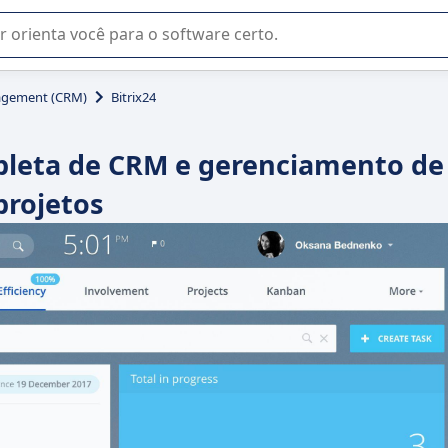
u na seleção de software SaaS para sua empresa.
agement (CRM)
Bitrix24
mpleta de CRM e gerenciamento de
projetos