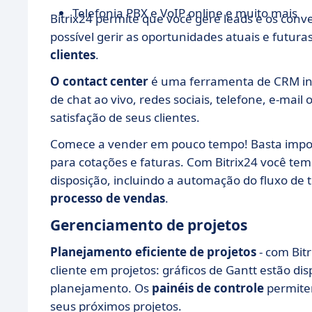
Telefonia PBX e VoIP online e muito mais
Bitrix24 permite que você gere leads e os conve
possível gerir as oportunidades atuais e futu
clientes
.
O contact center
é uma ferramenta de CRM inte
de chat ao vivo, redes sociais, telefone, e-ma
satisfação de seus clientes.
Comece a vender em pouco tempo! Basta importa
para cotações e faturas. Com Bitrix24 você t
disposição, incluindo a automação do fluxo de 
processo de vendas
.
Gerenciamento de projetos
Planejamento eficiente de projetos
- com Bit
cliente em projetos: gráficos de Gantt estão d
planejamento. Os
painéis de controle
permitem
seus próximos projetos.