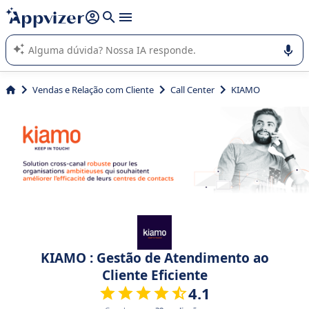
de nossa IA (várias linhas com
shift + enter
).
A IA do Appvizer o orienta no uso ou na seleção de software
SaaS para sua empresa.
Vendas e Relação com Cliente
Call Center
KIAMO
KIAMO : Gestão de Atendimento ao
Cliente Eficiente
4.1