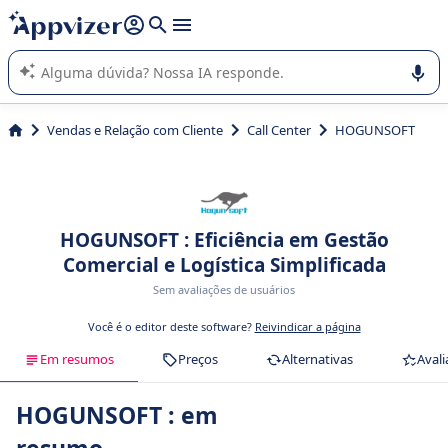
de nossa IA (várias linhas com
shift + enter
).
A IA do Appvizer o orienta no uso ou na seleção de software
SaaS para sua empresa.
Vendas e Relação com Cliente
Call Center
HOGUNSOFT
HOGUNSOFT : Eficiência em Gestão
Comercial e Logística Simplificada
Sem avaliações de usuários
Você é o editor deste software?
Reivindicar a página
Em resumos
Preços
Alternativas
Avali
HOGUNSOFT : em