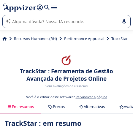
de nossa IA (várias linhas com
shift + enter
).
A IA do Appvizer o orienta no uso ou na seleção de software
SaaS para sua empresa.
Recursos Humanos (RH)
Performance Appraisal
TrackStar
TrackStar : Ferramenta de Gestão
Avançada de Projetos Online
Sem avaliações de usuários
Você é o editor deste software?
Reivindicar a página
Em resumos
Preços
Alternativas
Avali
TrackStar : em resumo