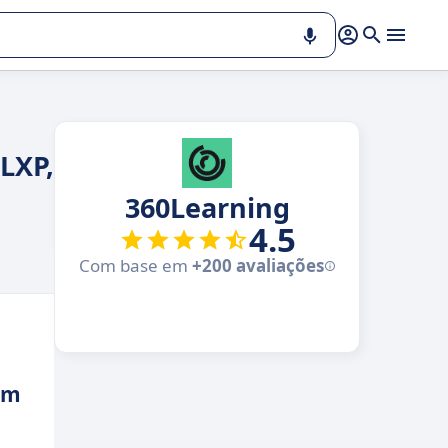
LXP,
360Learning
4.5
Com base em
+200 avaliações
em