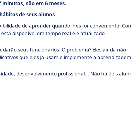
7 minutos, não em 6 meses.
hábitos de seus alunos
exibilidade de aprender quando lhes for conveniente. Co
 está disponível em tempo real e é atualizado
judarão seus funcionários. O problema? Eles ainda não
licativos que eles já usam e implemente a aprendizage
ridade, desenvolvimento profissional... Não há dois alun
tão diversos quanto suas equipes com experiências de
einamento síncrono e módulos on-line.