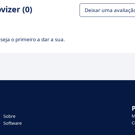
izer (0)
Deixar uma avaliaçã
seja o primeiro a dar a sua.
M
Sobre
C
Software