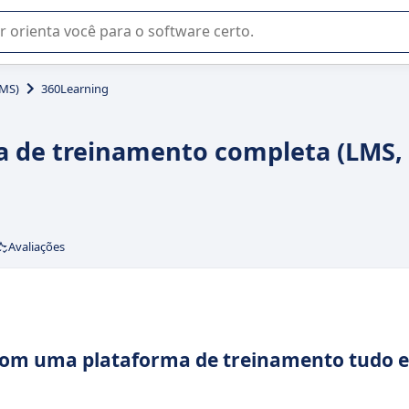
u na seleção de software SaaS para sua empresa.
LMS)
360Learning
a de treinamento completa (LMS, 
Avaliações
 com uma plataforma de treinamento tudo 