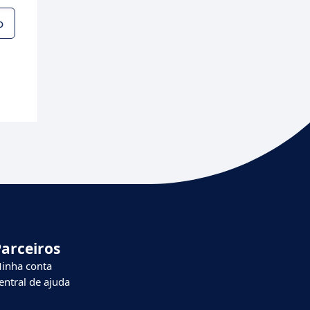
o
Parceiros
inha conta
entral de ajuda