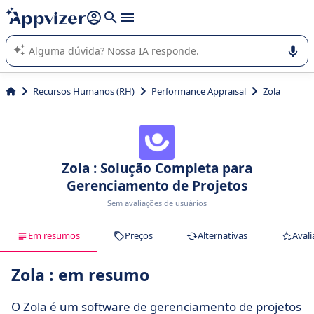
de nossa IA (várias linhas com
shift + enter
).
A IA do Appvizer o orienta no uso ou na seleção de software
SaaS para sua empresa.
Recursos Humanos (RH)
Performance Appraisal
Zola
Zola : Solução Completa para
Gerenciamento de Projetos
Sem avaliações de usuários
Em resumos
Preços
Alternativas
Avali
Zola : em resumo
O Zola é um software de gerenciamento de projetos