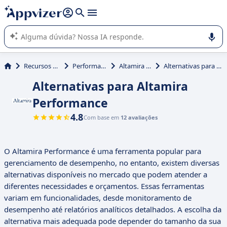
de nossa IA (várias linhas com
shift + enter
).
A IA do Appvizer o orienta no uso ou na seleção de software
SaaS para sua empresa.
Recursos Humanos (RH)
Performance Appraisal
Altamira Performance
Alternativas para Altamira Performance
Alternativas para Altamira
Performance
4.8
Com base em
12 avaliações
O Altamira Performance é uma ferramenta popular para
gerenciamento de desempenho, no entanto, existem diversas
alternativas disponíveis no mercado que podem atender a
diferentes necessidades e orçamentos. Essas ferramentas
variam em funcionalidades, desde monitoramento de
desempenho até relatórios analíticos detalhados. A escolha da
alternativa mais adequada pode depender do tamanho da sua