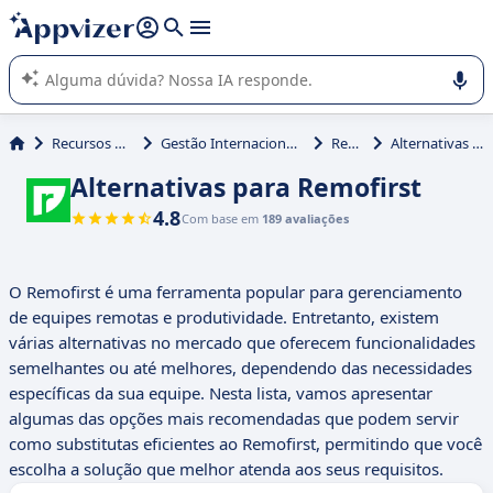
de nossa IA (várias linhas com
shift + enter
).
A IA do Appvizer o orienta no uso ou na seleção de software
SaaS para sua empresa.
Recursos Humanos (RH)
Gestão Internacional de Recursos Humanos (GIRH)
Remofirst
Alternativas para Remofirst
Alternativas para Remofirst
4.8
Com base em
189 avaliações
O Remofirst é uma ferramenta popular para gerenciamento
de equipes remotas e produtividade. Entretanto, existem
várias alternativas no mercado que oferecem funcionalidades
semelhantes ou até melhores, dependendo das necessidades
específicas da sua equipe. Nesta lista, vamos apresentar
algumas das opções mais recomendadas que podem servir
como substitutas eficientes ao Remofirst, permitindo que você
escolha a solução que melhor atenda aos seus requisitos.