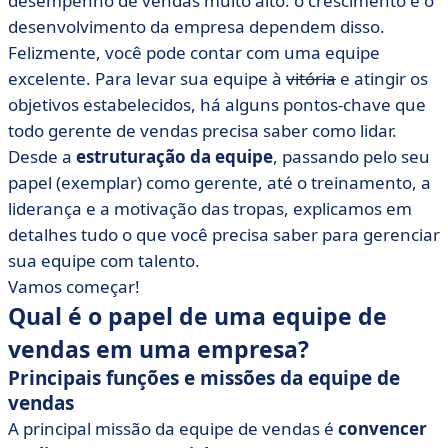
desempenho de vendas muito alto: o crescimento e o
• #2 - Agir como um bom gerente de vendas
desenvolvimento da empresa dependem disso.
• #3 - Motivar suas tropas
Felizmente, você pode contar com uma equipe
• #4 - Liderar a equipe de vendas
excelente. Para levar sua equipe à
vitória
e atingir os
• #5 Treine sua equipe regularmente
objetivos estabelecidos, há alguns pontos-chave que
• #6 Use ferramentas para gerenciar o desempenho de
todo gerente de vendas precisa saber como lidar.
vendas
Desde a
estruturação da equipe
, passando pelo seu
• #7 Colabore com outros departamentos para
papel (exemplar) como gerente, até o treinamento, a
maximizar as palavras de impacto comercial
liderança e a motivação das tropas, explicamos em
• Criação de uma equipe de vendas sólida, sustentável
detalhes tudo o que você precisa saber para gerenciar
e de alto desempenho
sua equipe com talento.
Vamos começar!
Qual é o papel de uma equipe de
vendas em uma empresa?
Principais funções e missões da equipe de
vendas
A principal missão da equipe de vendas é
convencer