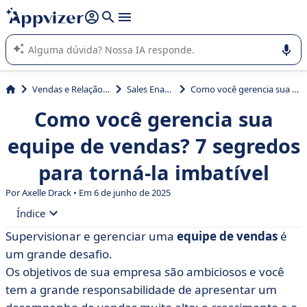
de nossa IA (várias linhas com
shift + enter
).
A IA do Appvizer o orienta no uso ou na seleção de software
SaaS para sua empresa.
Vendas e Relação com Cliente
Sales Enablement
Como você gerencia sua equipe de vendas? 7 segredos para torná-la imbatível
Como você gerencia sua
equipe de vendas? 7 segredos
para torná-la imbatível
Por Axelle Drack • Em 6 de junho de 2025
Índice
Supervisionar e gerenciar uma
equipe de vendas
é
• Qual é o papel de uma equipe de vendas em uma
um grande desafio.
empresa?
Os objetivos de sua empresa são ambiciosos e você
• #1 - Estruturação da equipe de vendas
tem a grande responsabilidade de apresentar um