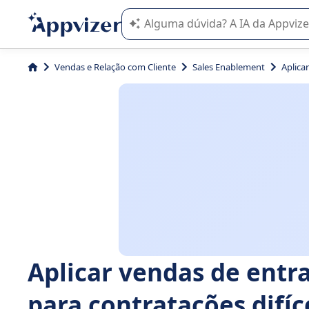
A IA do Appvizer o orienta no uso o
Vendas e Relação com Cliente
Sales Enablement
Aplica
Aplicar vendas de entr
para contratações difíc