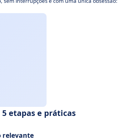
to, sem interrupções e com uma única obsessão:
5 etapas e práticas
o relevante