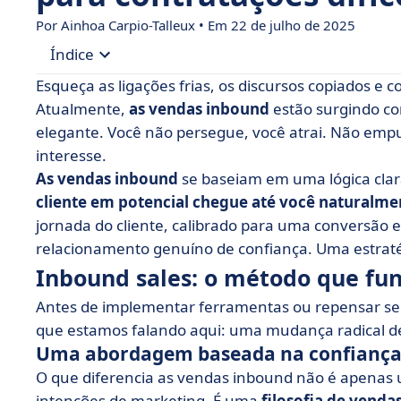
Por Ainhoa Carpio-Talleux • Em 22 de julho de 2025
Índice
Esqueça as ligações frias, os discursos copiados 
• Inbound sales: o método que funciona sem for
Atualmente,
as vendas inbound
estão surgindo c
elegante. Você não persegue, você atrai. Não em
• Como funcionam as vendas inbound?
interesse.
• Metodologia de vendas inbound: 5 etapas e p
As vendas inbound
se baseiam em uma lógica clar
• Vendas inbound na prática: como implementá
cliente em potencial chegue até você naturalme
jornada do cliente, calibrado para uma conversão
• Inbound sales não é uma tendência... é uma e
relacionamento genuíno de confiança. Uma estratég
Inbound sales: o método que fun
Antes de implementar ferramentas ou repensar seu
que estamos falando aqui: uma mudança radical 
Uma abordagem baseada na confiança, 
O que diferencia as vendas inbound não é apenas 
intenções de marketing. É uma
filosofia de venda