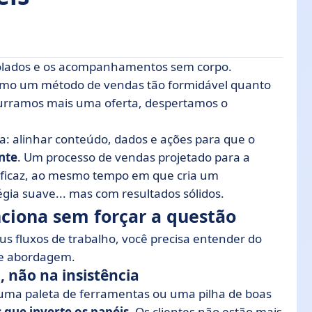
e colados e os acompanhamentos sem corpo.
çar a questão
omo um método de vendas tão formidável quanto
purramos mais uma oferta, despertamos o
ráticas recomendadas
a: alinhar conteúdo, dados e ações para que o
-las em sua empresa
nte
. Um processo de vendas projetado para a
 eficaz, ao mesmo tempo em que cria um
stratégia sustentável
ia suave... mas com resultados sólidos.
ciona sem forçar a questão
s fluxos de trabalho, você precisa entender do
de abordagem.
não na insistência
uma paleta de ferramentas ou uma pilha de boas
s que inverte os papéis
. Os clientes não estão mais