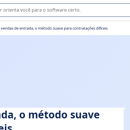
u na seleção de software SaaS para sua empresa.
r vendas de entrada, o método suave para contratações difíceis
ada, o método suave
eis