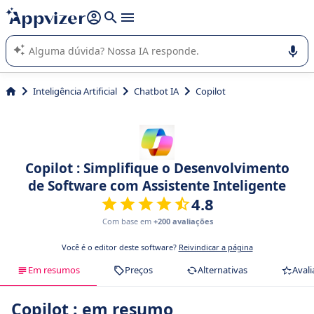
de nossa IA (várias linhas com
shift + enter
).
A IA do Appvizer o orienta no uso ou na seleção de software
SaaS para sua empresa.
Inteligência Artificial
Chatbot IA
Copilot
Copilot : Simplifique o Desenvolvimento
de Software com Assistente Inteligente
4.8
Com base em
+200 avaliações
Você é o editor deste software?
Reivindicar a página
Em resumos
Preços
Alternativas
Avali
Copilot : em resumo