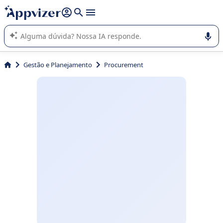
de nossa IA (várias linhas com
shift + enter
).
A IA do Appvizer o orienta no uso ou na seleção de software
SaaS para sua empresa.
Gestão e Planejamento
Procurement