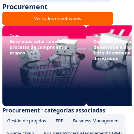
Procurement
Ver todos os softwares
Dicas
Dicas
Gere mais valor com este
Controle o reaba
processo de compra em 8
de estoque e diga
etapas
falta de estoque 
de estoque
Procurement : categorias associadas
Gestão de projetos
ERP
Business Management
Supply Chain
Business Process Management (BPM)