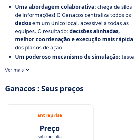
Uma abordagem colaborativa:
chega de silos
de informações! O Ganacos centraliza todos os
dados
em um único local, acessível a todas as
equipes. O resultado:
decisões alinhadas,
melhor coordenação e execução mais rápida
dos planos de ação.
Um poderoso mecanismo de simulação:
teste
vários cenários com o clique de um botão. O
Ver mais
Ganacos permite que você antecipe
o impacto
das decisões em tempo real, uma grande
Ganacos : Seus preços
vantagem para empresas que enfrentam
ambientes instáveis.
Tecnologia projetada para o desempenho:
processamento rápido de
grandes volumes de
Entreprise
dados
, sem latência. O Ganacos foi projetado
Preço
para
suportar modelos complexos
sem
sob consulta
desacelerar seus negócios.