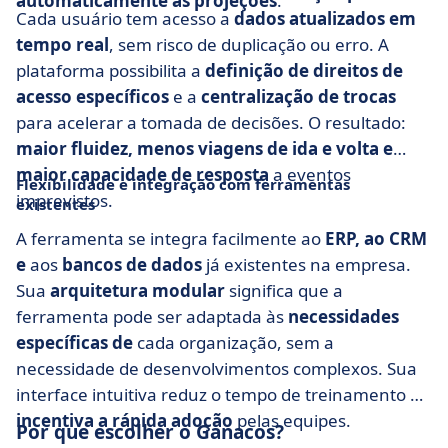
automaticamente as projeções
.
Cada usuário tem acesso a
dados atualizados em
tempo real
, sem risco de duplicação ou erro. A
plataforma possibilita a
definição de direitos de
acesso específicos
e a
centralização de trocas
para acelerar a tomada de decisões. O resultado:
maior fluidez, menos viagens de ida e volta e
maior capacidade de resposta
a eventos
Flexibilidade e integração com ferramentas
imprevistos.
existentes
A ferramenta se integra facilmente ao
ERP, ao CRM
e
aos
bancos de dados
já existentes na empresa.
Sua
arquitetura modular
significa que a
ferramenta pode ser adaptada às
necessidades
específicas de
cada organização, sem a
necessidade de desenvolvimentos complexos. Sua
interface intuitiva reduz o tempo de treinamento e
incentiva a rápida adoção
pelas equipes.
Por que escolher o Ganacos?