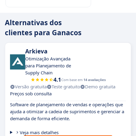
ROI rápido e mensurável: menos erros,
mais
antecipação, decisões mais bem informadas. O
Alternativas dos
Ganacos melhora a eficiência operacional e
clientes para Ganacos
reduz os custos
associados a estoques, eventos
imprevistos e erros de planejamento.
Flexibilidade total, rigidez zero:
o Ganacos se
Arkieva
adapta às
necessidades específicas
de cada
Otimização Avançada
empresa. Configuração sob medida
,
para Planejamento de
integração perfeita com ferramentas
Supply Chain
4.1
existentes (ERP, CRM, BI)
e escalabilidade
Com base em
14 avaliações
Versão gratuita
Teste gratuito
Demo gratuita
garantida.
Preços sob consulta
Um substituto inteligente para o Excel:
mais
Software de planejamento de vendas e operações que
poderoso do que uma planilha eletrônica, o
ajuda a otimizar a cadeia de suprimentos e gerenciar a
Ganacos mantém a flexibilidade do Excel,
demanda de forma eficiente.
eliminando
erros
de versão, o risco de perda
de dados e cálculos estáticos. Tudo é conectado
Veja mais detalhes