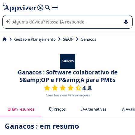
de nossa IA (várias linhas com
shift + enter
).
A IA do Appvizer o orienta no uso ou na seleção de software
SaaS para sua empresa.
Gestão e Planejamento
S&OP
Ganacos
Ganacos : Software colaborativo de
S&amp;OP e FP&amp;A para PMEs
4.8
Com base em
47 avaliações
Em resumos
Preços
Alternativas
Avali
Ganacos : em resumo