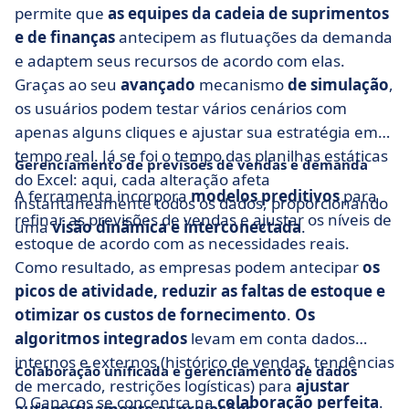
permite que
as equipes da cadeia de suprimentos
e de finanças
antecipem as flutuações da demanda
e adaptem seus recursos de acordo com elas.
Graças ao seu
avançado
mecanismo
de simulação
,
os usuários podem testar vários cenários com
apenas alguns cliques e ajustar sua estratégia em
tempo real. Já se foi o tempo das planilhas estáticas
Gerenciamento de previsões de vendas e demanda
do Excel: aqui, cada alteração afeta
A ferramenta incorpora
modelos preditivos
para
instantaneamente todos os dados, proporcionando
refinar as previsões de vendas e ajustar os níveis de
uma
visão dinâmica e interconectada
.
estoque de acordo com as necessidades reais.
Como resultado, as empresas podem antecipar
os
picos de atividade, reduzir as faltas de estoque e
otimizar os custos de fornecimento
.
Os
algoritmos integrados
levam em conta dados
internos e externos (histórico de vendas, tendências
Colaboração unificada e gerenciamento de dados
de mercado, restrições logísticas) para
ajustar
O Ganacos se concentra na
colaboração perfeita
.