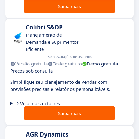
e atualizado em tempo real.
Saiba mais
Uma interface projetada para a eficiência:
rapidamente adotada pelas equipes graças a
uma
interface intuitiva
, sem curva de
Colibri S&OP
aprendizado complexa.
Menos treinamento,
Planejamento de
Demanda e Suprimentos
mais ação
.
Eficiente
Sem avaliações de usuários
Versão gratuita
Teste gratuito
Demo gratuita
Preços sob consulta
Simplifique seu planejamento de vendas com
previsões precisas e relatórios personalizáveis.
Veja mais detalhes
Saiba mais
AGR Dynamics