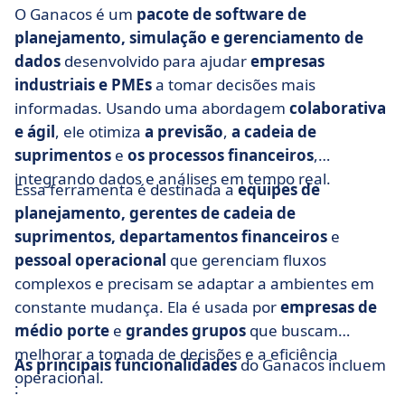
O Ganacos é um
pacote de software de
planejamento, simulação e gerenciamento de
dados
desenvolvido para ajudar
empresas
industriais e PMEs
a tomar decisões mais
informadas. Usando uma abordagem
colaborativa
e ágil
, ele otimiza
a previsão
,
a cadeia de
suprimentos
e
os processos financeiros
,
integrando dados e análises em tempo real.
Essa ferramenta é destinada a
equipes de
planejamento, gerentes de cadeia de
suprimentos, departamentos financeiros
e
pessoal operacional
que gerenciam fluxos
complexos e precisam se adaptar a ambientes em
constante mudança. Ela é usada por
empresas de
médio porte
e
grandes grupos
que buscam
melhorar a tomada de decisões e a eficiência
As principais funcionalidades
do Ganacos incluem
operacional.
: