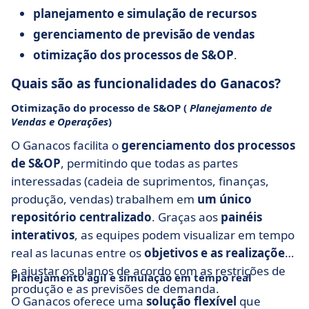
planejamento e simulação de recursos
gerenciamento de previsão de vendas
otimização dos processos de S&OP
.
Quais são as funcionalidades do Ganacos?
Otimização do processo de S&OP (
Planejamento de
Vendas e Operações
)
O Ganacos facilita o
gerenciamento dos processos
de S&OP
, permitindo que todas as partes
interessadas (cadeia de suprimentos, finanças,
produção, vendas) trabalhem em
um único
repositório centralizado
. Graças aos
painéis
interativos
, as equipes podem visualizar em tempo
real as lacunas entre os
objetivos e as realizações
e ajustar os planos de acordo com as restrições de
Planejamento ágil e simulação em tempo real
produção e as previsões de demanda.
O Ganacos oferece uma
solução flexível
que