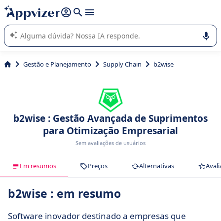
de nossa IA (várias linhas com
shift + enter
).
A IA do Appvizer o orienta no uso ou na seleção de software
SaaS para sua empresa.
Gestão e Planejamento
Supply Chain
b2wise
b2wise : Gestão Avançada de Suprimentos
para Otimização Empresarial
Sem avaliações de usuários
Em resumos
Preços
Alternativas
Avali
b2wise : em resumo
Software inovador destinado a empresas que