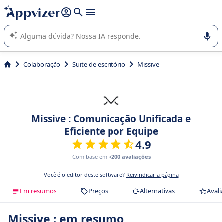
de nossa IA (várias linhas com
shift + enter
).
A IA do Appvizer o orienta no uso ou na seleção de software
SaaS para sua empresa.
Colaboração
Suite de escritório
Missive
Missive : Comunicação Unificada e
Eficiente por Equipe
4.9
Com base em
+200 avaliações
Você é o editor deste software?
Reivindicar a página
Em resumos
Preços
Alternativas
Avali
Missive : em resumo